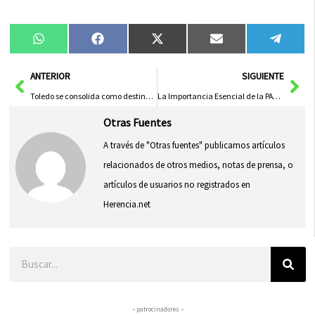
Compartir
Compartir
Compartir
Compartir
Compa
WhatsApp
Facebook
X
Email
Tele
en
en
en
en
en
(Twitter)
Ant
Sig
ANTERIOR
SIGUIENTE
Toledo se consolida como destino rural con récord de pernoctaciones en 2025 según el gobierno regional
La Importancia Esencial de la PAC para Mujeres Rurales: El Gobierno Regional Exige No Recortes en Europa
Otras Fuentes
A través de "Otras fuentes" publicamos artículos
relacionados de otros medios, notas de prensa, o
artículos de usuarios no registrados en
Herencia.net
Buscar
– patrocinadores –