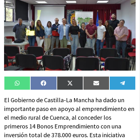
Compartir
Compartir
Compartir
Compartir
Compa
WhatsApp
Facebook
X
Email
Tele
en
en
en
en
en
(Twitter)
El Gobierno de Castilla-La Mancha ha dado un
importante paso en apoyo al emprendimiento en
el medio rural de Cuenca, al conceder los
primeros 14 Bonos Emprendimiento con una
inversión total de 378.000 euros. Esta iniciativa