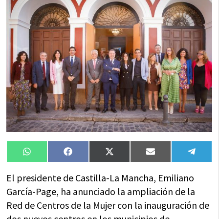
Compartir
Compartir
Compartir
Compartir
Compa
WhatsApp
Facebook
X
Email
Tele
en
en
en
en
en
(Twitter)
El presidente de Castilla-La Mancha, Emiliano
García-Page, ha anunciado la ampliación de la
Red de Centros de la Mujer con la inauguración de
dos nuevos centros en los municipios de