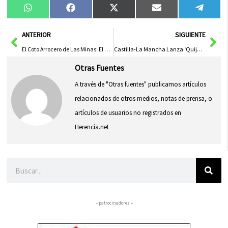
Compartir
Compartir
Compartir
Compartir
Compa
WhatsApp
Facebook
X
Email
Tele
en
en
en
en
en
(Twitter)
Ant
Sig
ANTERIOR
SIGUIENTE
El Coto Arrocero de Las Minas: El Mejor de España por su Calidad Según el Gobierno Regional
Castilla-La Mancha Lanza ‘Quijotes’ con Inteligencia Artificial para Conectar con la Juventud
Otras Fuentes
A través de "Otras fuentes" publicamos artículos
relacionados de otros medios, notas de prensa, o
artículos de usuarios no registrados en
Herencia.net
Buscar
– patrocinadores –