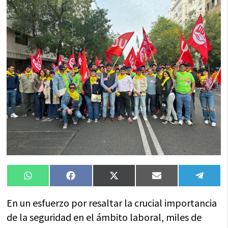
Compartir
Compartir
Compartir
Compartir
Compa
WhatsApp
Facebook
X
Email
Tele
en
en
en
en
en
(Twitter)
En un esfuerzo por resaltar la crucial importancia
de la seguridad en el ámbito laboral, miles de