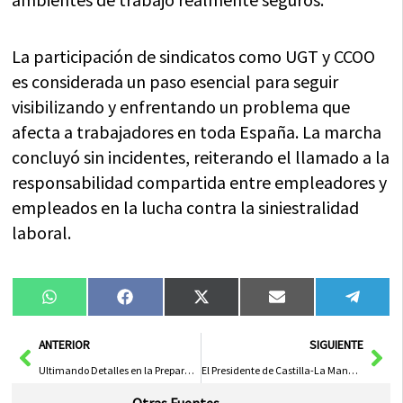
La participación de sindicatos como UGT y CCOO
es considerada un paso esencial para seguir
visibilizando y enfrentando un problema que
afecta a trabajadores en toda España. La marcha
concluyó sin incidentes, reiterando el llamado a la
responsabilidad compartida entre empleadores y
empleados en la lucha contra la siniestralidad
laboral.
Compartir
Compartir
Compartir
Compartir
Compa
WhatsApp
Facebook
X
Email
Tele
en
en
en
en
en
(Twitter)
Ant
Sig
ANTERIOR
SIGUIENTE
Ultimando Detalles en la Preparación del Plan de Empleo
El Presidente de Castilla-La Mancha Critica Falta de Iniciativas del PP en las Cortes