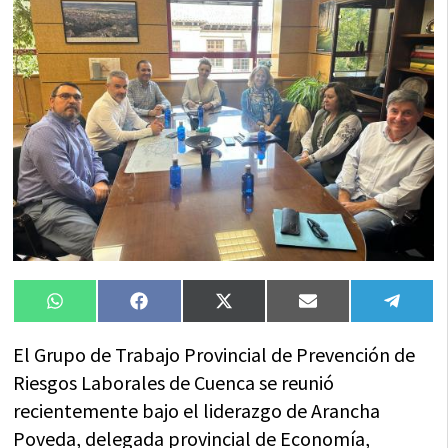
Compartir
Compartir
Compartir
Compartir
Compa
WhatsApp
Facebook
X
Email
Tele
en
en
en
en
en
(Twitter)
El Grupo de Trabajo Provincial de Prevención de
Riesgos Laborales de Cuenca se reunió
recientemente bajo el liderazgo de Arancha
Poveda, delegada provincial de Economía,