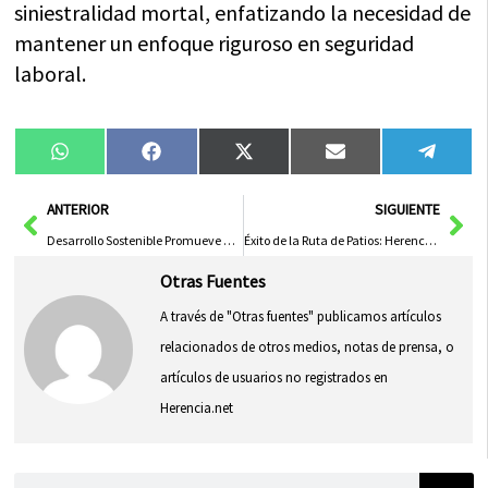
siniestralidad mortal, enfatizando la necesidad de
mantener un enfoque riguroso en seguridad
laboral.
Compartir
Compartir
Compartir
Compartir
Compa
WhatsApp
Facebook
X
Email
Tele
en
en
en
en
en
(Twitter)
Ant
Sig
ANTERIOR
SIGUIENTE
Desarrollo Sostenible Promueve Mallas en Pistas de Pádel para Proteger Aves y Reducir Mortalidad
Éxito de la Ruta de Patios: Herencia abre sus casas para compartir historia, arquitectura y tradición
Otras Fuentes
A través de "Otras fuentes" publicamos artículos
relacionados de otros medios, notas de prensa, o
artículos de usuarios no registrados en
Herencia.net
Buscar