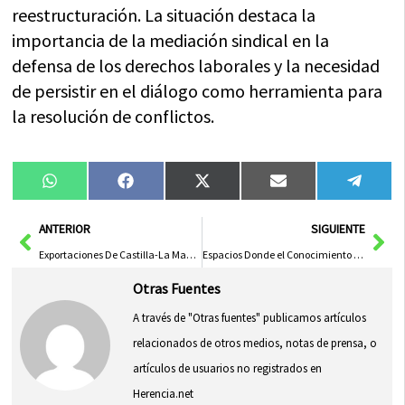
reestructuración. La situación destaca la
importancia de la mediación sindical en la
defensa de los derechos laborales y la necesidad
de persistir en el diálogo como herramienta para
la resolución de conflictos.
Compartir
Compartir
Compartir
Compartir
Compa
WhatsApp
Facebook
X
Email
Tele
en
en
en
en
en
(Twitter)
Ant
Sig
ANTERIOR
SIGUIENTE
Exportaciones De Castilla-La Mancha Aumentan Un 3,7% En Agosto A Contracorriente Nacional
Espacios Donde el Conocimiento se Libera y la Cultura se Democratiza
Otras Fuentes
A través de "Otras fuentes" publicamos artículos
relacionados de otros medios, notas de prensa, o
artículos de usuarios no registrados en
Herencia.net