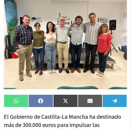
Compartir
Compartir
Compartir
Compartir
Compa
WhatsApp
Facebook
X
Email
Tele
en
en
en
en
en
(Twitter)
El Gobierno de Castilla-La Mancha ha destinado
más de 300.000 euros para impulsar las