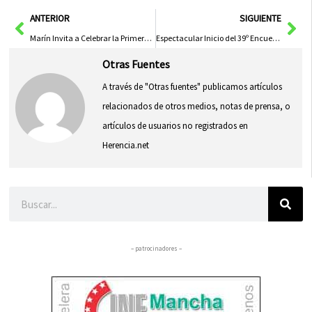
en
en
en
en
en
(Twitter)
Ant
Sig
ANTERIOR
SIGUIENTE
Marín Invita a Celebrar la Primera Feria Gastronómica «Pueblos de España»
Espectacular Inicio del 39º Encuentro de Poesía en Almagro con Luis Alberto de Cuenca, José Corrales y el Dúo Belcorde
Otras Fuentes
A través de "Otras fuentes" publicamos artículos
relacionados de otros medios, notas de prensa, o
artículos de usuarios no registrados en
Herencia.net
Buscar
– patrocinadores –