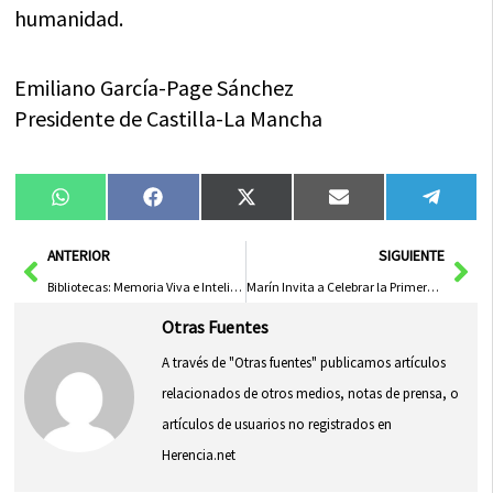
humanidad.
Emiliano García-Page Sánchez
Presidente de Castilla-La Mancha
Compartir
Compartir
Compartir
Compartir
Compa
WhatsApp
Facebook
X
Email
Tele
en
en
en
en
en
(Twitter)
Ant
Sig
ANTERIOR
SIGUIENTE
Bibliotecas: Memoria Viva e Inteligencia Colectiva
Marín Invita a Celebrar la Primera Feria Gastronómica «Pueblos de España»
Otras Fuentes
A través de "Otras fuentes" publicamos artículos
relacionados de otros medios, notas de prensa, o
artículos de usuarios no registrados en
Herencia.net