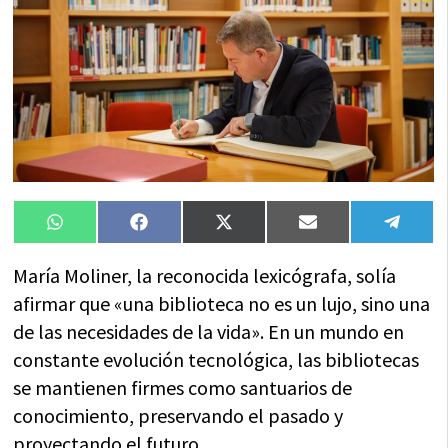
Compartir
Compartir
Compartir
Compartir
Compa
WhatsApp
Facebook
X
Email
Tele
en
en
en
en
en
(Twitter)
María Moliner, la reconocida lexicógrafa, solía
afirmar que «una biblioteca no es un lujo, sino una
de las necesidades de la vida». En un mundo en
constante evolución tecnológica, las bibliotecas
se mantienen firmes como santuarios de
conocimiento, preservando el pasado y
proyectando el futuro.