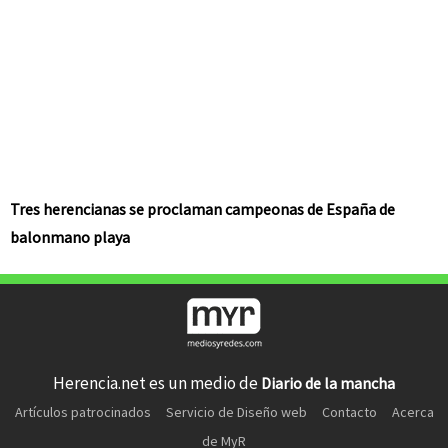
Tres herencianas se proclaman campeonas de España de
balonmano playa
Herencia.net es un medio de
Diario de la mancha
Artículos patrocinados
Servicio de Diseño web
Contacto
Acerca
de MyR