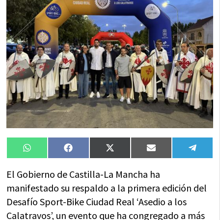
Compartir
Compartir
Compartir
Compartir
Compa
WhatsApp
Facebook
X
Email
Tele
en
en
en
en
en
(Twitter)
El Gobierno de Castilla-La Mancha ha
manifestado su respaldo a la primera edición del
Desafío Sport-Bike Ciudad Real ‘Asedio a los
Calatravos’, un evento que ha congregado a más