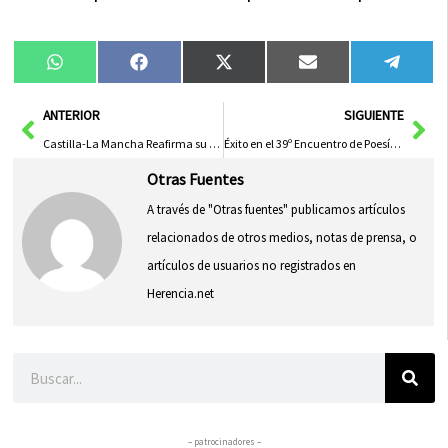
Compartir
Compartir
Compartir
Compartir
Compa
WhatsApp
Facebook
X
Email
Tele
en
en
en
en
en
(Twitter)
Ant
Sig
ANTERIOR
SIGUIENTE
Castilla-La Mancha Reafirma su Liderazgo en Congresos Nacionales de Farmacéuticos
Éxito en el 39º Encuentro de Poesía Española en Almagro: Destaca «Slam Poetry» de Apazlabrando
Otras Fuentes
A través de "Otras fuentes" publicamos artículos
relacionados de otros medios, notas de prensa, o
artículos de usuarios no registrados en
Herencia.net
Buscar
– patrocinadores –