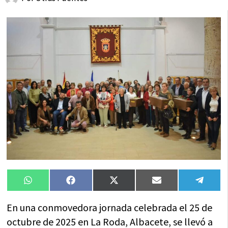
Compartir
Compartir
Compartir
Compartir
Compa
WhatsApp
Facebook
X
Email
Tele
en
en
en
en
en
(Twitter)
En una conmovedora jornada celebrada el 25 de
octubre de 2025 en La Roda, Albacete, se llevó a