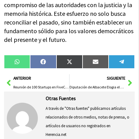
compromiso de las autoridades con la justicia y la
memoria histórica. Este esfuerzo no solo busca
reconciliar el pasado, sino también establecer un
fundamento sólido para los valores democráticos
del presente y el futuro.
Compartir
Compartir
Compartir
Compartir
Compa
WhatsApp
Facebook
X
Email
Tele
en
en
en
en
en
(Twitter)
Ant
Sig
ANTERIOR
SIGUIENTE
Reunión de 100 Startups en FiveCLM: Innovación, Inversión y Networking
Diputación de Albacete Elogia el Compromiso de los Grupos de Desarrollo Rural por la Igualdad Territorial
Otras Fuentes
A través de "Otras fuentes" publicamos artículos
relacionados de otros medios, notas de prensa, o
artículos de usuarios no registrados en
Herencia.net