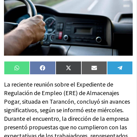
Compartir
Compartir
Compartir
Compartir
Compa
WhatsApp
Facebook
X
Email
Tele
en
en
en
en
en
(Twitter)
La reciente reunión sobre el Expediente de
Regulación de Empleo (ERE) de Almacenajes
Pogar, situada en Tarancón, concluyó sin avances
significativos, según se informó este miércoles.
Durante el encuentro, la dirección de la empresa
presentó propuestas que no cumplieron con las
expectativas de los trabajadores, representados