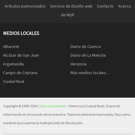
Artículos patrocinados
Servicio de Diseño web
Contacto
Acerca
de MyR
MEDIOS LOCALES
Albacete
Diario de Cuenca
Alcázar de San Juan
Diario de La Mancha
Argamasilla
Herencia
Campo de Criptana
Más medios locales...
Ciudad Real
Copyright © 1995-2024
Color vivo Internet
– Herencia (Ciudad Real). Diario de
información en el corazón de la mancha. Todos los derechos reservados. Haz como
nosotros que usamos la nube privada de Stackscale.