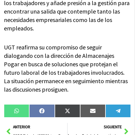
los trabajadores y añade presión a la gestión para
encontrar una salida que contemple tanto las
necesidades empresariales como las de los
empleados.
UGT reafirma su compromiso de seguir
dialogando con la dirección de Almacenajes
Pogar en busca de soluciones que protejan el
futuro laboral de los trabajadores involucrados.
La situación permanece en seguimiento mientras
las discusiones prosiguen.
Compartir
Compartir
Compartir
Compartir
Compa
WhatsApp
Facebook
X
Email
Tele
en
en
en
en
en
(Twitter)
Ant
Sig
ANTERIOR
SIGUIENTE