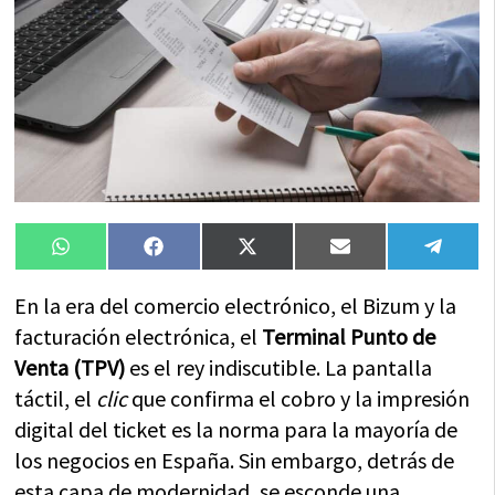
Compartir
Compartir
Compartir
Compartir
Compa
WhatsApp
Facebook
X
Email
Tele
en
en
en
en
en
(Twitter)
En la era del comercio electrónico, el Bizum y la
facturación electrónica, el
Terminal Punto de
Venta (TPV)
es el rey indiscutible. La pantalla
táctil, el
clic
que confirma el cobro y la impresión
digital del ticket es la norma para la mayoría de
los negocios en España. Sin embargo, detrás de
esta capa de modernidad, se esconde una