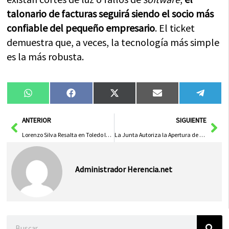
talonario de facturas seguirá siendo el socio más
confiable del pequeño empresario
. El ticket
demuestra que, a veces, la tecnología más simple
es la más robusta.
Compartir
Compartir
Compartir
Compartir
Compa
WhatsApp
Facebook
X
Email
Tele
en
en
en
en
en
(Twitter)
Ant
Sig
ANTERIOR
SIGUIENTE
Lorenzo Silva Resalta en Toledo la Riqueza Histórica y Cultural de Castilla
La Junta Autoriza la Apertura de la Escuela Infantil de Almonacid del Marquesado para el Próximo Curso Escolar
Administrador Herencia.net
Buscar