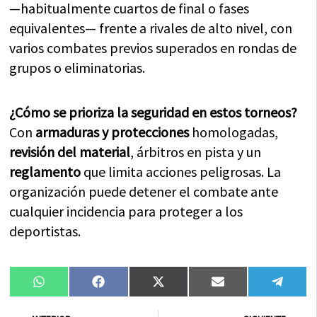
—habitualmente cuartos de final o fases
equivalentes— frente a rivales de alto nivel, con
varios combates previos superados en rondas de
grupos o eliminatorias.
¿Cómo se prioriza la seguridad en estos torneos?
Con
armaduras y protecciones
homologadas,
revisión del material
, árbitros en pista y un
reglamento
que limita acciones peligrosas. La
organización puede detener el combate ante
cualquier incidencia para proteger a los
deportistas.
Compartir
Compartir
Compartir
Compartir
Compa
WhatsApp
Facebook
X
Email
Tele
en
en
en
en
en
(Twitter)