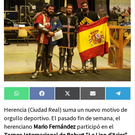
Compartir
Compartir
Compartir
Compartir
Compa
WhatsApp
Facebook
X
Email
Tele
en
en
en
en
en
(Twitter)
Herencia (Ciudad Real) suma un nuevo motivo de
orgullo deportivo. El pasado fin de semana, el
herenciano
Mario Fernández
participó en el
Torneo Internacional de Bohurt “Le Lion d’Acier”
,