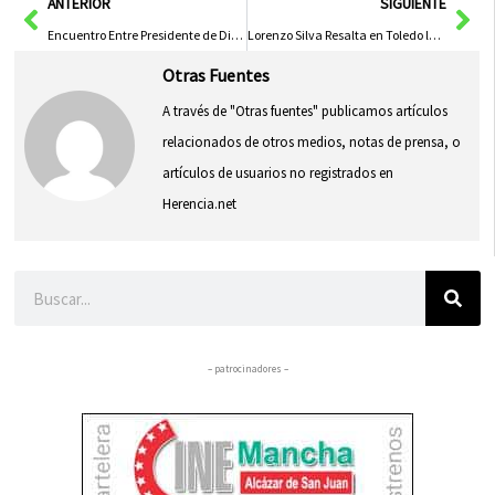
Ant
Sig
ANTERIOR
SIGUIENTE
Encuentro Entre Presidente de Diputación de Albacete y Líder de ADEPRO Refuerza Compromiso con el Sector Empresarial
Lorenzo Silva Resalta en Toledo la Riqueza Histórica y Cultural de Castilla
Otras Fuentes
A través de "Otras fuentes" publicamos artículos
relacionados de otros medios, notas de prensa, o
artículos de usuarios no registrados en
Herencia.net
Buscar
– patrocinadores –