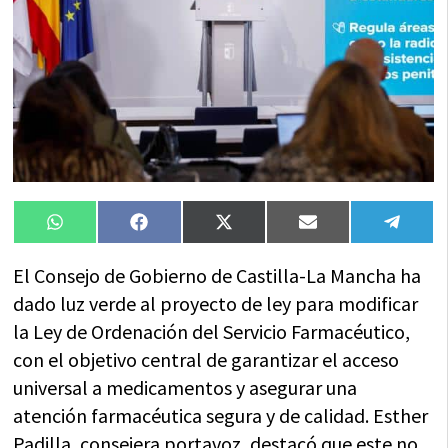
Compartir
Compartir
Compartir
Compartir
Compa
WhatsApp
Facebook
X
Email
Tele
en
en
en
en
en
(Twitter)
El Consejo de Gobierno de Castilla-La Mancha ha
dado luz verde al proyecto de ley para modificar
la Ley de Ordenación del Servicio Farmacéutico,
con el objetivo central de garantizar el acceso
universal a medicamentos y asegurar una
atención farmacéutica segura y de calidad. Esther
Padilla, consejera portavoz, destacó que este no