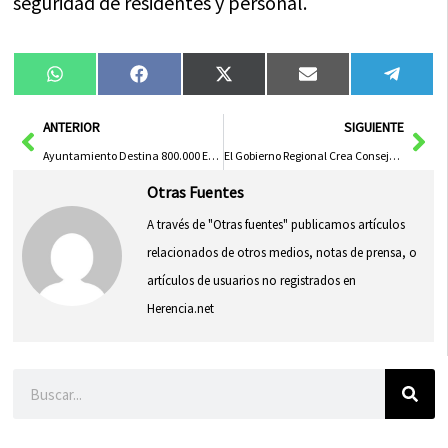
seguridad de residentes y personal.
Compartir
Compartir
Compartir
Compartir
Compa
WhatsApp
Facebook
X
Email
Tele
en
en
en
en
en
(Twitter)
Ant
Sig
ANTERIOR
SIGUIENTE
Ayuntamiento Destina 800.000 Euros para Mejorar Climatización en Centros Educativos hasta 2026
El Gobierno Regional Crea Consejo Asesor de Asuntos Taurinos en Castilla-La Mancha
Otras Fuentes
A través de "Otras fuentes" publicamos artículos
relacionados de otros medios, notas de prensa, o
artículos de usuarios no registrados en
Herencia.net
Buscar