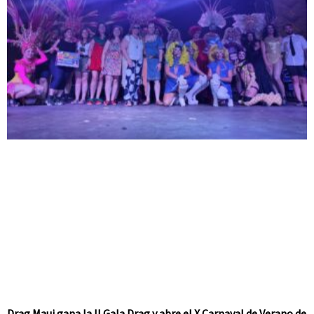
Drag Maui gana la II Gala Drag y abre el X Carnaval de Verano de