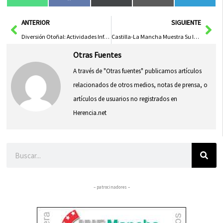
WhatsApp
Facebook
X
Email
Tele
en
en
en
en
en
(Twitter)
Ant
Sig
ANTERIOR
SIGUIENTE
Diversión Otoñal: Actividades Infantiles de Noviembre
Castilla-La Mancha Muestra Su Industria Agroalimentaria a Líderes de Guangling
Otras Fuentes
A través de "Otras fuentes" publicamos artículos
relacionados de otros medios, notas de prensa, o
artículos de usuarios no registrados en
Herencia.net
Buscar
– patrocinadores –