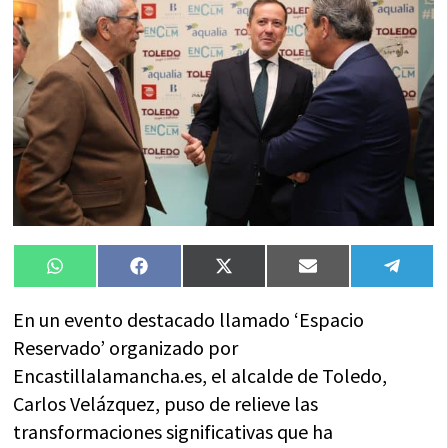
Compartir
Compartir
Compartir
Compartir
Compa
WhatsApp
Facebook
X
Email
Tele
en
en
en
en
en
(Twitter)
En un evento destacado llamado ‘Espacio
Reservado’ organizado por
Encastillalamancha.es, el alcalde de Toledo,
Carlos Velázquez, puso de relieve las
transformaciones significativas que ha