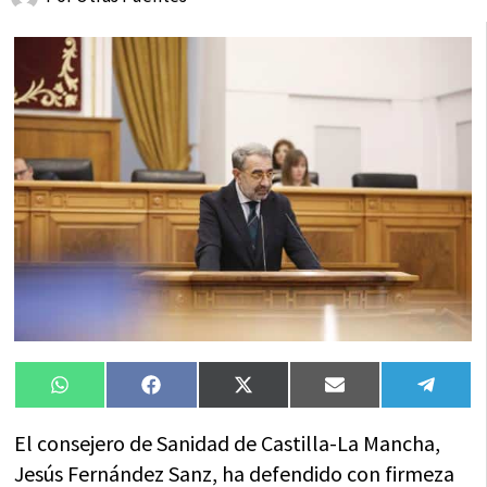
Compartir
Compartir
Compartir
Compartir
Compa
WhatsApp
Facebook
X
Email
Tele
en
en
en
en
en
(Twitter)
El consejero de Sanidad de Castilla-La Mancha,
Jesús Fernández Sanz, ha defendido con firmeza