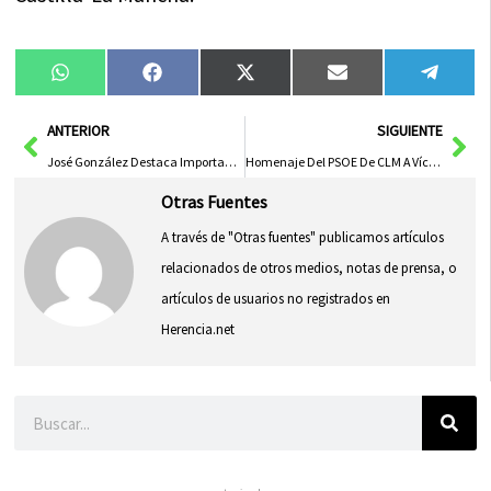
Compartir
Compartir
Compartir
Compartir
Compa
WhatsApp
Facebook
X
Email
Tele
en
en
en
en
en
(Twitter)
Ant
Sig
ANTERIOR
SIGUIENTE
José González Destaca Importancia del Comercio Local en ‘Zona de Moda’ y Reafirma Apoyo de la Diputación
Homenaje Del PSOE De CLM A Víctimas De Violencia Machista Y Firme Defensa De La Igualdad
Otras Fuentes
A través de "Otras fuentes" publicamos artículos
relacionados de otros medios, notas de prensa, o
artículos de usuarios no registrados en
Herencia.net
Buscar