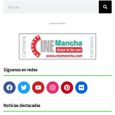
Buscar
– patrocinadores –
Síguenos en redes
F
T
Y
I
P
F
a
w
o
n
i
l
c
i
u
s
n
i
e
t
t
t
t
c
Noticias destacadas
b
t
u
a
e
k
o
e
b
g
r
r