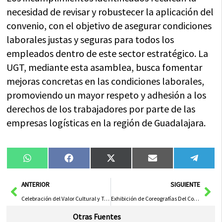
necesidad de revisar y robustecer la aplicación del
convenio, con el objetivo de asegurar condiciones
laborales justas y seguras para todos los
empleados dentro de este sector estratégico. La
UGT, mediante esta asamblea, busca fomentar
mejoras concretas en las condiciones laborales,
promoviendo un mayor respeto y adhesión a los
derechos de los trabajadores por parte de las
empresas logísticas en la región de Guadalajara.
Compartir
Compartir
Compartir
Compartir
Compa
WhatsApp
Facebook
X
Email
Tele
en
en
en
en
en
(Twitter)
Ant
Sig
ANTERIOR
SIGUIENTE
Celebración del Valor Cultural y Territorial de Nuestra Provincia, Cuna del Quijote
Exhibición de Coreografías Del Conservatorio de Danza y Proyección Del Cortometraje ‘Apagada’
Otras Fuentes