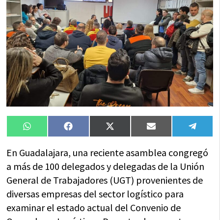
Compartir
Compartir
Compartir
Compartir
Compa
WhatsApp
Facebook
X
Email
Tele
en
en
en
en
en
(Twitter)
En Guadalajara, una reciente asamblea congregó
a más de 100 delegados y delegadas de la Unión
General de Trabajadores (UGT) provenientes de
diversas empresas del sector logístico para
examinar el estado actual del Convenio de