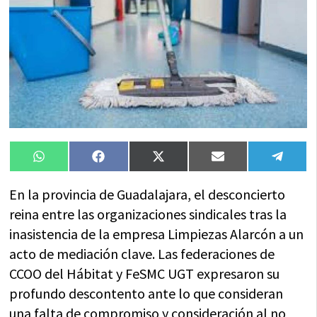
Compartir
Compartir
Compartir
Compartir
Compa
WhatsApp
Facebook
X
Email
Tele
en
en
en
en
en
(Twitter)
En la provincia de Guadalajara, el desconcierto
reina entre las organizaciones sindicales tras la
inasistencia de la empresa Limpiezas Alarcón a un
acto de mediación clave. Las federaciones de
CCOO del Hábitat y FeSMC UGT expresaron su
profundo descontento ante lo que consideran
una falta de compromiso y consideración al no