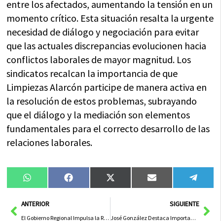
entre los afectados, aumentando la tensión en un
momento crítico. Esta situación resalta la urgente
necesidad de diálogo y negociación para evitar
que las actuales discrepancias evolucionen hacia
conflictos laborales de mayor magnitud. Los
sindicatos recalcan la importancia de que
Limpiezas Alarcón participe de manera activa en
la resolución de estos problemas, subrayando
que el diálogo y la mediación son elementos
fundamentales para el correcto desarrollo de las
relaciones laborales.
Compartir
Compartir
Compartir
Compartir
Compa
WhatsApp
Facebook
X
Email
Tele
en
en
en
en
en
(Twitter)
Ant
Sig
ANTERIOR
SIGUIENTE
El Gobierno Regional Impulsa la Rehabilitación de Viviendas con una Inversión de 8,7 Millones
José González Destaca Importancia del Comercio Local en ‘Zona de Moda’ y Reafirma Apoyo de la Diputación