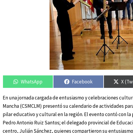
Compartir
Compartir
Compartir
Compartir
Compa
Compa
en
en
en
en
en
en
WhatsApp
Facebook
X (Tw
En una jornada cargada de entusiasmo y celebraciones cultura
Mancha (CSMCLM) presentó su calendario de actividades para
pilar educativo y cultural en la región. El evento contó con l
Pedro Antonio Ruiz Santos; el delegado provincial de Educació
centro, Julián Sánchez, quienes compartieron su entusiasmo 