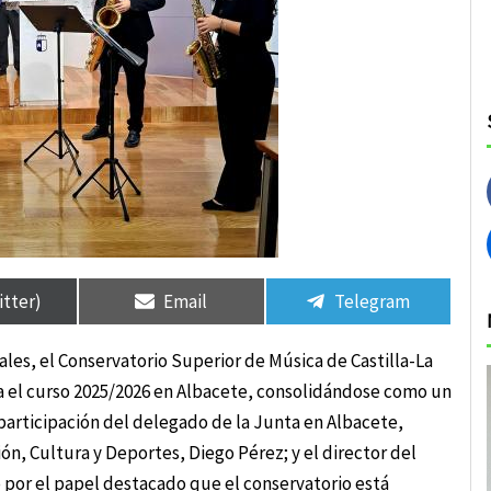
rtir
rtir
Compartir
Compartir
Compartir
Compartir
en
en
en
en
itter)
Email
Telegram
les, el Conservatorio Superior de Música de Castilla-La
 el curso 2025/2026 en Albacete, consolidándose como un
a participación del delegado de la Junta en Albacete,
n, Cultura y Deportes, Diego Pérez; y el director del
por el papel destacado que el conservatorio está