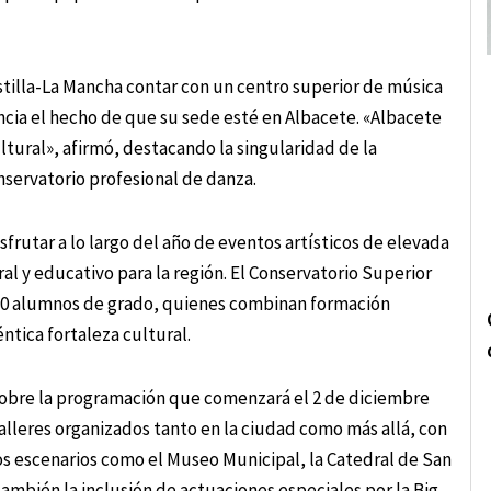
astilla-La Mancha contar con un centro superior de música
incia el hecho de que su sede esté en Albacete. «Albacete
tural», afirmó, destacando la singularidad de la
nservatorio profesional de danza.
sfrutar a lo largo del año de eventos artísticos de elevada
al y educativo para la región. El Conservatorio Superior
180 alumnos de grado, quienes combinan formación
ntica fortaleza cultural.
 sobre la programación que comenzará el 2 de diciembre
 talleres organizados tanto en la ciudad como más allá, con
os escenarios como el Museo Municipal, la Catedral de San
también la inclusión de actuaciones especiales por la Big