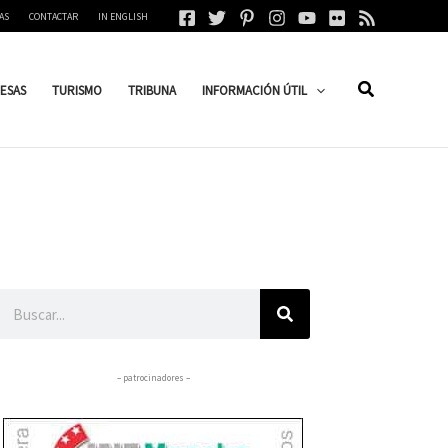
AS
CONTACTAR
IN ENGLISH
ESAS
TURISMO
TRIBUNA
INFORMACIÓN ÚTIL
Buscar
– patrocinadores –