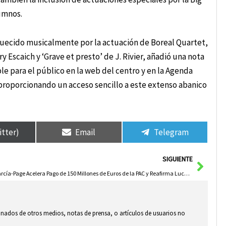
umnos.
quecido musicalmente por la actuación de Boreal Quartet,
 Escaich y ‘Grave et presto’ de J. Rivier, añadió una nota
le para el público en la web del centro y en la Agenda
proporcionando un acceso sencillo a este extenso abanico
itter)
Email
Telegram
Sigui
SIGUIENTE
García-Page Acelera Pago de 150 Millones de Euros de la PAC y Reafirma Lucha por Fondos en Europa
ionados de otros medios, notas de prensa, o artículos de usuarios no