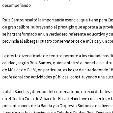
desempeñando.
Ruiz Santos resaltó la importancia esencial que tiene para C
de gran calibre, subrayando el prestigio que aporta a la prov
se ha transformado en un verdadero referente educativo y cul
provincia al albergar cuatro conservatorios de música y un co
La oferta diversificada de centros permite a los ciudadanos di
calidad, según Ruiz Santos, quien enfatizó el beneficio cultur
de Música de C-LM, en particular, es hogar de alrededor de 
profesional con actividades públicas, constituyendo una auté
Julián Sánchez, director del conservatorio, ofreció detalles
en el Teatro Circo de Albacete. El cartel incluye conciertos y
presentaciones de la Banda y la Orquesta Sinfónica en divers
Juan y otras localizaciones en Toledo y Ciudad Real. Destaca 