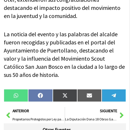
destacando el impacto positivo del movimiento
en la juventud y la comunidad.
La noticia del evento y las palabras del alcalde
fueron recogidas y publicadas en el portal del
Ayuntamiento de Puertollano, destacando el
valor y la influencia del Movimiento Scout
Católico San Juan Bosco en la ciudad a lo largo de
sus 50 años de historia.
Compartir
Compartir
Compartir
Compartir
Compa
WhatsApp
Facebook
X
Email
Tele
en
en
en
en
en
(Twitter)
Ant
Sig
ANTERIOR
SIGUIENTE
Propietarios Protegidos por Ley para Instalación de Placas Solares
La Diputación Dona 18 Obras Galardonadas al Museo Municipal en Apoyo al 44º Concurso Regional de Cuchillería
Otras Fuentes