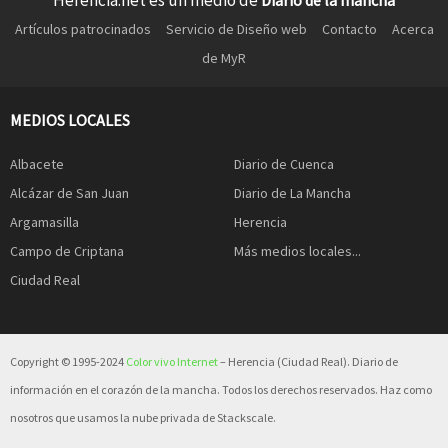
Herencia.net es un medio de
Diario de la mancha
Artículos patrocinados
Servicio de Diseño web
Contacto
Acerca
de MyR
MEDIOS LOCALES
Albacete
Diario de Cuenca
Alcázar de San Juan
Diario de La Mancha
Argamasilla
Herencia
Campo de Criptana
Más medios locales...
Ciudad Real
Copyright © 1995-2024
Color vivo Internet
– Herencia (Ciudad Real). Diario de
información en el corazón de la mancha. Todos los derechos reservados. Haz como
nosotros que usamos la nube privada de Stackscale.