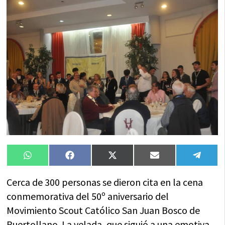
Compartir
Compartir
Compartir
Compartir
Compa
WhatsApp
Facebook
X
Email
Tele
en
en
en
en
en
(Twitter)
Cerca de 300 personas se dieron cita en la cena
conmemorativa del 50º aniversario del
Movimiento Scout Católico San Juan Bosco de
Puertollano. La velada, que siguió a una emotiva