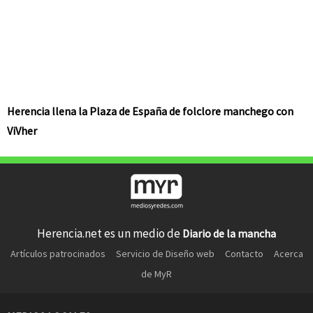
Herencia llena la Plaza de España de folclore manchego con
ViVher
Herencia.net es un medio de
Diario de la mancha
Artículos patrocinados
Servicio de Diseño web
Contacto
Acerca
de MyR