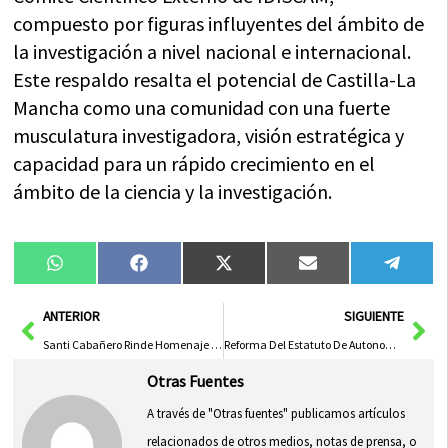
compuesto por figuras influyentes del ámbito de
la investigación a nivel nacional e internacional.
Este respaldo resalta el potencial de Castilla-La
Mancha como una comunidad con una fuerte
musculatura investigadora, visión estratégica y
capacidad para un rápido crecimiento en el
ámbito de la ciencia y la investigación.
Compartir
Compartir
Compartir
Compartir
Compa
WhatsApp
Facebook
X
Email
Tele
en
en
en
en
en
(Twitter)
Ant
Sig
ANTERIOR
SIGUIENTE
Santi Cabañero Rinde Homenaje a Antonio Atiénzar en su Retiro tras Veinte Años de Liderazgo en APETREVA
Reforma Del Estatuto De Autonomía Refuerza Apoyo A Municipalismo Y Entidades Locales Menores
Otras Fuentes
A través de "Otras fuentes" publicamos artículos
relacionados de otros medios, notas de prensa, o