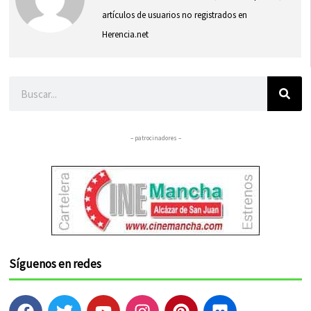
artículos de usuarios no registrados en
Herencia.net
Buscar
– patrocinadores –
Síguenos en redes
F
T
Y
I
P
F