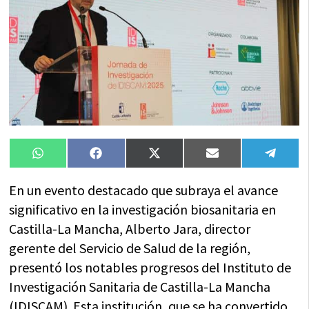
Compartir
Compartir
Compartir
Compartir
Compa
WhatsApp
Facebook
X
Email
Tele
en
en
en
en
en
(Twitter)
En un evento destacado que subraya el avance
significativo en la investigación biosanitaria en
Castilla-La Mancha, Alberto Jara, director
gerente del Servicio de Salud de la región,
presentó los notables progresos del Instituto de
Investigación Sanitaria de Castilla-La Mancha
(IDISCAM). Esta institución, que se ha convertido