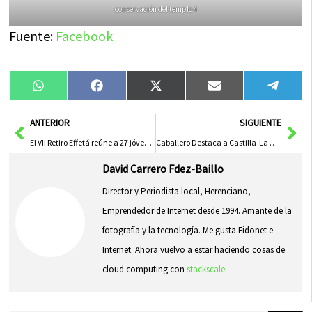
conservación del templo 4
Fuente:
Facebook
Compartir
Compartir
Compartir
Compartir
Compa
WhatsApp
Facebook
X
Email
Tele
en
en
en
en
en
(Twitter)
Ant
Sig
ANTERIOR
SIGUIENTE
El VII Retiro Effetá reúne a 27 jóvenes en la Casa de Espiritualidad de Herencia
Caballero Destaca a Castilla-La Mancha como Referente en Transparencia y Critica Hipocresía del PP
David Carrero Fdez-Baillo
Director y Periodista local, Herenciano,
Emprendedor de Internet desde 1994. Amante de la
fotografía y la tecnología. Me gusta Fidonet e
Internet. Ahora vuelvo a estar haciendo cosas de
cloud computing con
stackscale
.