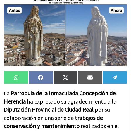
Compartir
Compartir
Compartir
Compartir
Compa
WhatsApp
Facebook
X
Email
Tele
en
en
en
en
en
(Twitter)
La
Parroquia de la Inmaculada Concepción de
Herencia
ha expresado su agradecimiento a la
Diputación Provincial de Ciudad Real
por su
colaboración en una serie de
trabajos de
conservación y mantenimiento
realizados en el