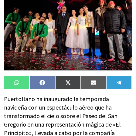
Compartir
Compartir
Compartir
Compartir
Compa
WhatsApp
Facebook
X
Email
Tele
en
en
en
en
en
(Twitter)
Puertollano ha inaugurado la temporada
navideña con un espectáculo aéreo que ha
transformado el cielo sobre el Paseo del San
Gregorio en una representación mágica de «El
Principito», llevada a cabo por la compañía