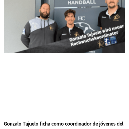
k
a
s
m
t
Gonzalo Tajuelo ficha como coordinador de jóvenes del