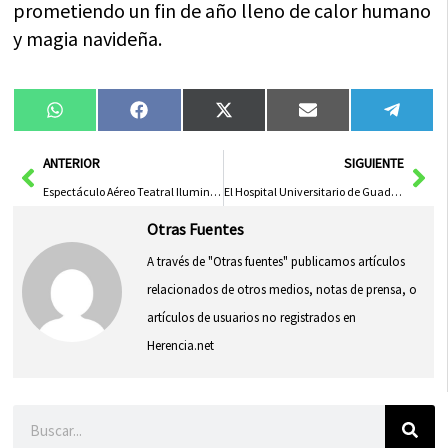
prometiendo un fin de año lleno de calor humano
y magia navideña.
Compartir
Compartir
Compartir
Compartir
Compa
WhatsApp
Facebook
X
Email
Tele
en
en
en
en
en
(Twitter)
Ant
Sig
ANTERIOR
SIGUIENTE
Espectáculo Aéreo Teatral Ilumina Puertollano en un Deslumbrante Festejo Navideño» se podría reformular como:«Festejo Navideño se Ilumina con Espectáculo Aéreo en Puertollano
El Hospital Universitario de Guadalajara Sobresale en Prevención de Fracturas de Cadera
Otras Fuentes
A través de "Otras fuentes" publicamos artículos
relacionados de otros medios, notas de prensa, o
artículos de usuarios no registrados en
Herencia.net
Buscar