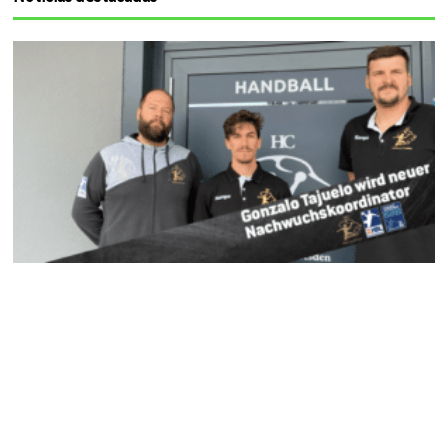
b
t
u
a
e
k
o
e
b
g
r
r
o
r
e
r
e
k
a
s
m
t