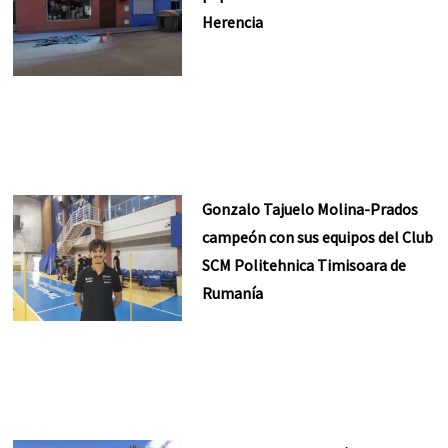
Herencia
Gonzalo Tajuelo Molina-Prados
campeón con sus equipos del Club
SCM Politehnica Timisoara de
Rumanía