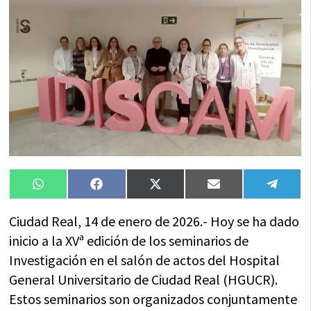
Compartir
Compartir
Compartir
Compartir
Compa
WhatsApp
Facebook
X
Email
Tele
en
en
en
en
en
(Twitter)
Ciudad Real, 14 de enero de 2026.- Hoy se ha dado
inicio a la XVª edición de los seminarios de
Investigación en el salón de actos del Hospital
General Universitario de Ciudad Real (HGUCR).
Estos seminarios son organizados conjuntamente