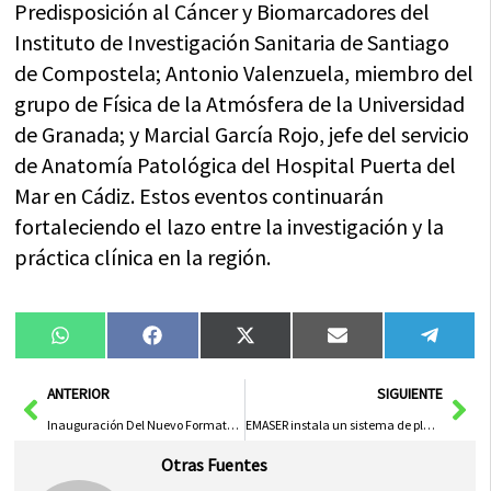
Predisposición al Cáncer y Biomarcadores del
Instituto de Investigación Sanitaria de Santiago
de Compostela; Antonio Valenzuela, miembro del
grupo de Física de la Atmósfera de la Universidad
de Granada; y Marcial García Rojo, jefe del servicio
de Anatomía Patológica del Hospital Puerta del
Mar en Cádiz. Estos eventos continuarán
fortaleciendo el lazo entre la investigación y la
práctica clínica en la región.
Compartir
Compartir
Compartir
Compartir
Compa
WhatsApp
Facebook
X
Email
Tele
en
en
en
en
en
(Twitter)
Ant
Sig
ANTERIOR
SIGUIENTE
Inauguración Del Nuevo Formato De Microcredencial Universitaria En Bioética En Castilla-La Mancha
EMASER instala un sistema de placas solares en la estación depuradora para reducir el consumo eléctrico
Otras Fuentes