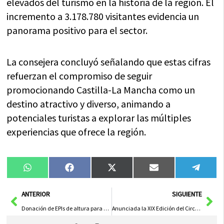
elevados del turismo en la historia de la región. El
incremento a 3.178.780 visitantes evidencia un
panorama positivo para el sector.
La consejera concluyó señalando que estas cifras
refuerzan el compromiso de seguir
promocionando Castilla-La Mancha como un
destino atractivo y diverso, animando a
potenciales turistas a explorar las múltiples
experiencias que ofrece la región.
Compartir
Compartir
Compartir
Compartir
Compa
WhatsApp
Facebook
X
Email
Tele
en
en
en
en
en
(Twitter)
Ant
Sig
ANTERIOR
SIGUIENTE
Donación de EPIs de altura para el personal municipal tras el lanzamiento de una nueva tienda online
Anunciada la XIX Edición del Circuito de Carreras Populares de Ciudad Real Con Mayor Participación