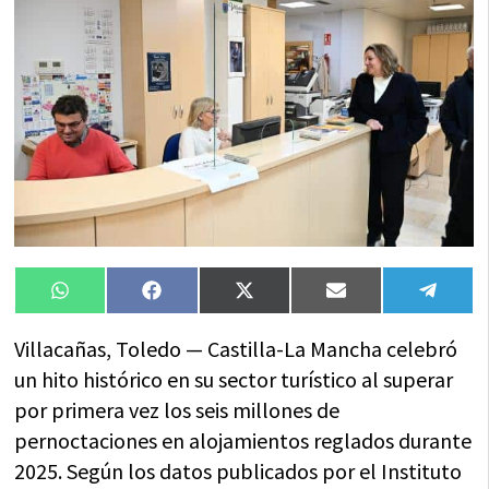
Compartir
Compartir
Compartir
Compartir
Compa
WhatsApp
Facebook
X
Email
Tele
en
en
en
en
en
(Twitter)
Villacañas, Toledo — Castilla-La Mancha celebró
un hito histórico en su sector turístico al superar
por primera vez los seis millones de
pernoctaciones en alojamientos reglados durante
2025. Según los datos publicados por el Instituto