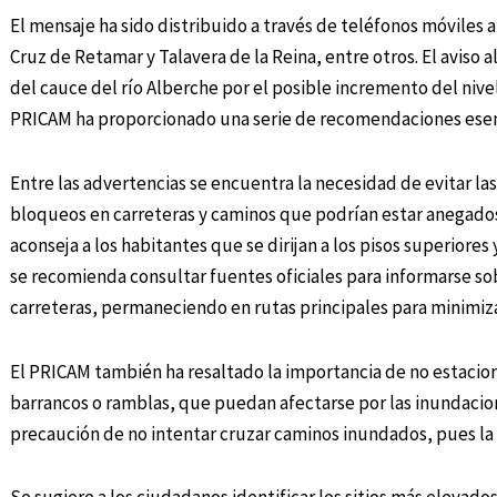
El mensaje ha sido distribuido a través de teléfonos móviles a
Cruz de Retamar y Talavera de la Reina, entre otros. El aviso 
del cauce del río Alberche por el posible incremento del nivel
PRICAM ha proporcionado una serie de recomendaciones esenci
Entre las advertencias se encuentra la necesidad de evitar la
bloqueos en carreteras y caminos que podrían estar anegados.
aconseja a los habitantes que se dirijan a los pisos superiores
se recomienda consultar fuentes oficiales para informarse sobr
carreteras, permaneciendo en rutas principales para minimizar
El PRICAM también ha resaltado la importancia de no estacio
barrancos o ramblas, que puedan afectarse por las inundacio
precaución de no intentar cruzar caminos inundados, pues la 