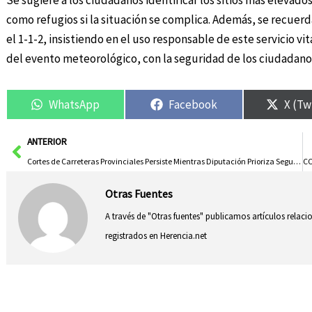
Se sugiere a los ciudadanos identificar los sitios más elevados
como refugios si la situación se complica. Además, se recue
el 1-1-2, insistiendo en el uso responsable de este servicio vi
del evento meteorológico, con la seguridad de los ciudadan
WhatsApp
Facebook
X (Tw
Ant
ANTERIOR
Cortes de Carreteras Provinciales Persiste Mientras Diputación Prioriza Seguridad
Otras Fuentes
A través de "Otras fuentes" publicamos artículos relac
registrados en Herencia.net