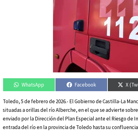
Compartir
Compartir
Compartir
Compartir
Compa
Compa
en
en
en
en
en
en
WhatsApp
Facebook
X (Tw
Toledo, 5 de febrero de 2026.- El Gobierno de Castilla-La Manc
situadas a orillas del río Alberche, en el que se advierte sobr
enviado por la Dirección del Plan Especial ante el Riesgo de 
entrada del río en la provincia de Toledo hasta su confluencia 