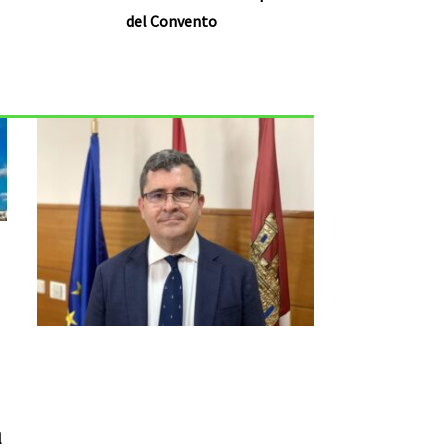
del Convento
l