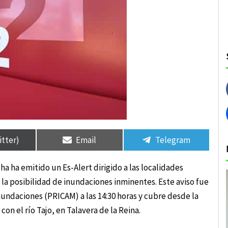
rtir
rtir
Compartir
Compartir
Compartir
Compartir
en
en
en
en
itter)
Email
Telegram
ha ha emitido un Es-Alert dirigido a las localidades
e la posibilidad de inundaciones inminentes. Este aviso fue
Inundaciones (PRICAM) a las 14:30 horas y cubre desde la
con el río Tajo, en Talavera de la Reina.