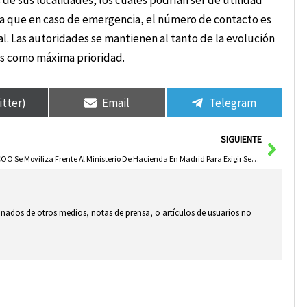
 de sus localidades, los cuales podrían ser de utilidad
rda que en caso de emergencia, el número de contacto es
tal. Las autoridades se mantienen al tanto de la evolución
os como máxima prioridad.
itter)
Email
Telegram
Sigui
SIGUIENTE
CCOO Se Moviliza Frente Al Ministerio De Hacienda En Madrid Para Exigir Seguridad Laboral En El Grupo Losán
ionados de otros medios, notas de prensa, o artículos de usuarios no