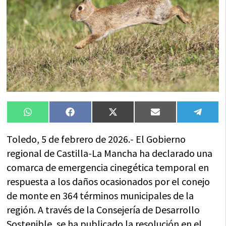
Compartir
Compartir
Compartir
Compartir
Compa
WhatsApp
Facebook
X
Email
Tele
en
en
en
en
en
(Twitter)
Toledo, 5 de febrero de 2026.- El Gobierno
regional de Castilla-La Mancha ha declarado una
comarca de emergencia cinegética temporal en
respuesta a los daños ocasionados por el conejo
de monte en 364 términos municipales de la
región. A través de la Consejería de Desarrollo
Sostenible, se ha publicado la resolución en el