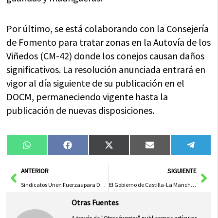
Por último, se está colaborando con la Consejería
de Fomento para tratar zonas en la Autovía de los
Viñedos (CM-42) donde los conejos causan daños
significativos. La resolución anunciada entrará en
vigor al día siguiente de su publicación en el
DOCM, permaneciendo vigente hasta la
publicación de nuevas disposiciones.
Compartir
Compartir
Compartir
Compartir
Compa
WhatsApp
Facebook
X
Email
Tele
en
en
en
en
en
(Twitter)
Ant
Sig
ANTERIOR
SIGUIENTE
Sindicatos Unen Fuerzas para Demandar Carrera Profesional en el SESCAM al Gobierno Regional
El Gobierno de Castilla-La Mancha Invierte Más de un Millón de Euros en el Patrimonio de Montiel
Otras Fuentes