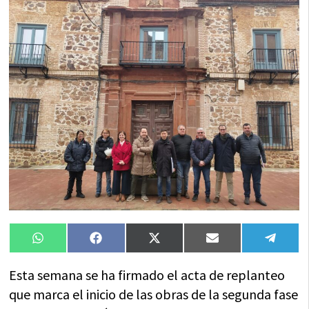
Compartir
Compartir
Compartir
Compartir
Compa
WhatsApp
Facebook
X
Email
Tele
en
en
en
en
en
(Twitter)
Esta semana se ha firmado el acta de replanteo
que marca el inicio de las obras de la segunda fase