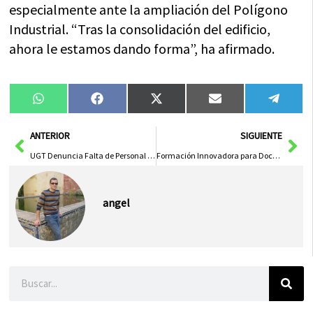
especialmente ante la ampliación del Polígono
Industrial. “Tras la consolidación del edificio,
ahora le estamos dando forma”, ha afirmado.
Compartir
Compartir
Compartir
Compartir
Compa
WhatsApp
Facebook
X
Email
Tele
en
en
en
en
en
(Twitter)
Ant
Sig
ANTERIOR
SIGUIENTE
UGT Denuncia Falta de Personal en Unidad de Salud Mental del Hospital de Toledo Ante Inspección de Trabajo
Formación Innovadora para Docentes en las II Jornadas ‘De Raiz’ del Patrimonio Cultural Inmaterial del Gobierno Regional
angel
Buscar