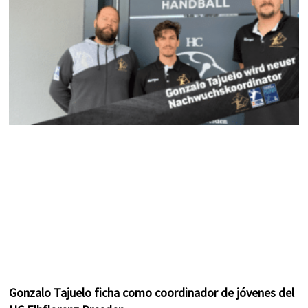
m
t
Gonzalo Tajuelo ficha como coordinador de jóvenes del