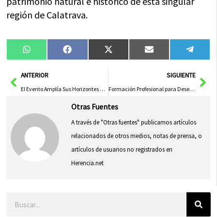
patrimonio natural e histórico de esta singular
región de Calatrava.
Compartir
Compartir
Compartir
Compartir
Compa
WhatsApp
Facebook
X
Email
Tele
en
en
en
en
en
(Twitter)
Ant
Sig
ANTERIOR
SIGUIENTE
El Evento Amplía Sus Horizontes con el Apoyo de la Diputación de Albacete
Formación Profesional para Desempleados con Garantía de Empleo
Otras Fuentes
A través de "Otras fuentes" publicamos artículos
relacionados de otros medios, notas de prensa, o
artículos de usuarios no registrados en
Herencia.net
Buscar