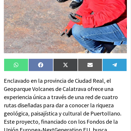
Compartir
Compartir
Compartir
Compartir
Compa
WhatsApp
Facebook
X
Email
Tele
en
en
en
en
en
(Twitter)
Enclavado en la provincia de Ciudad Real, el
Geoparque Volcanes de Calatrava ofrece una
experiencia única a través de una red de cuatro
rutas diseñadas para dar a conocer la riqueza
geológica, paisajística y cultural de Puertollano.
Este proyecto, financiado con los Fondos de la
Unión Europea-NextGeneration EU, busca