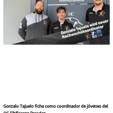
m
t
Gonzalo Tajuelo ficha como coordinador de jóvenes del