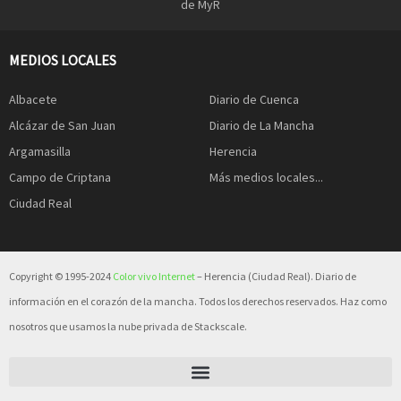
de MyR
MEDIOS LOCALES
Albacete
Diario de Cuenca
Alcázar de San Juan
Diario de La Mancha
Argamasilla
Herencia
Campo de Criptana
Más medios locales...
Ciudad Real
Copyright © 1995-2024
Color vivo Internet
– Herencia (Ciudad Real). Diario de
información en el corazón de la mancha. Todos los derechos reservados. Haz como
nosotros que usamos la nube privada de Stackscale.