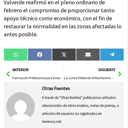
Valverde reafirmó en el pleno ordinario de
febrero el compromiso de proporcionar tanto
apoyo técnico como económico, con el fin de
restaurar la normalidad en las zonas afectadas lo
antes posible.
Compartir
Compartir
Compartir
Compartir
Compa
WhatsApp
Facebook
X
Email
Tele
en
en
en
en
en
(Twitter)
Ant
Sig
ANTERIOR
SIGUIENTE
Formación Profesional para Desempleados con Garantía de Empleo
La Junta Defiende el Mantenimiento del Segundo Pilar en la Nueva PAC
Otras Fuentes
A través de "Otras fuentes" publicamos artículos
relacionados de otros medios, notas de prensa, o
artículos de usuarios no registrados en
Herencia.net