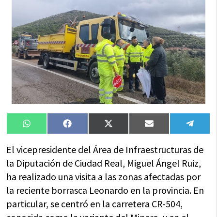
Compartir
Compartir
Compartir
Compartir
Compa
WhatsApp
Facebook
X
Email
Tele
en
en
en
en
en
(Twitter)
El vicepresidente del Área de Infraestructuras de
la Diputación de Ciudad Real, Miguel Ángel Ruiz,
ha realizado una visita a las zonas afectadas por
la reciente borrasca Leonardo en la provincia. En
particular, se centró en la carretera CR-504,