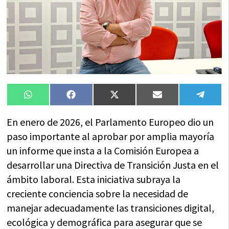
Compartir
Compartir
Compartir
Compartir
Compa
WhatsApp
Facebook
X
Email
Tele
en
en
en
en
en
(Twitter)
En enero de 2026, el Parlamento Europeo dio un
paso importante al aprobar por amplia mayoría
un informe que insta a la Comisión Europea a
desarrollar una Directiva de Transición Justa en el
ámbito laboral. Esta iniciativa subraya la
creciente conciencia sobre la necesidad de
manejar adecuadamente las transiciones digital,
ecológica y demográfica para asegurar que se