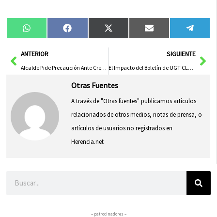
Compartir
Compartir
Compartir
Compartir
Compa
WhatsApp
Facebook
X
Email
Tele
en
en
en
en
en
(Twitter)
Ant
Sig
ANTERIOR
SIGUIENTE
Alcalde Pide Precaución Ante Creciente Caudal del Tajo y Fuertes Vientos de la Borrasca ‘Leonardo’
El Impacto del Boletín de UGT CLM en los Trabajadores de Castilla-La Mancha
Otras Fuentes
A través de "Otras fuentes" publicamos artículos
relacionados de otros medios, notas de prensa, o
artículos de usuarios no registrados en
Herencia.net
Buscar
– patrocinadores –