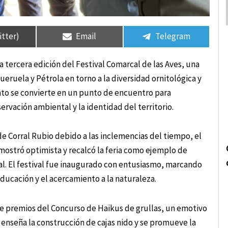
rtir
rtir
Compartir
Compartir
Compartir
Compartir
en
en
en
en
itter)
Email
Telegram
a tercera edición del Festival Comarcal de las Aves, una
ueruela y Pétrola en torno a la diversidad ornitológica y
evento se convierte en un punto de encuentro para
ervación ambiental y la identidad del territorio.
de Corral Rubio debido a las inclemencias del tiempo, el
 mostró optimista y recalcó la feria como ejemplo de
al. El festival fue inaugurado con entusiasmo, marcando
educación y el acercamiento a la naturaleza.
e premios del Concurso de Haikus de grullas, un emotivo
 enseña la construcción de cajas nido y se promueve la