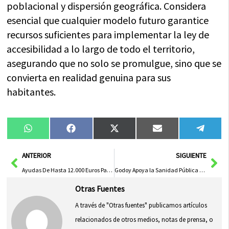
poblacional y dispersión geográfica. Considera
esencial que cualquier modelo futuro garantice
recursos suficientes para implementar la ley de
accesibilidad a lo largo de todo el territorio,
asegurando que no solo se promulgue, sino que se
convierta en realidad genuina para sus
habitantes.
Compartir
Compartir
Compartir
Compartir
Compa
WhatsApp
Facebook
X
Email
Tele
en
en
en
en
en
(Twitter)
Ant
Sig
ANTERIOR
SIGUIENTE
Ayudas De Hasta 12.000 Euros Para Estudiantes Universitarios En Zonas Despobladas De Castilla-La Mancha
Godoy Apoya la Sanidad Pública de Castilla-La Mancha Ante un PP Alineado con Génova
Otras Fuentes
A través de "Otras fuentes" publicamos artículos
relacionados de otros medios, notas de prensa, o