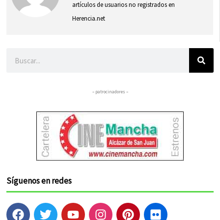
artículos de usuarios no registrados en
Herencia.net
Buscar
– patrocinadores –
Síguenos en redes
F
T
Y
I
P
F
a
w
o
n
i
l