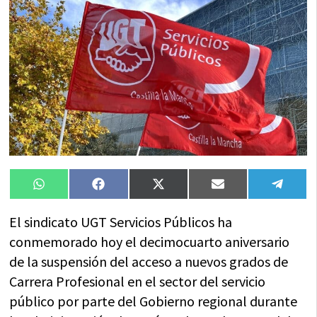
Compartir
Compartir
Compartir
Compartir
Compa
WhatsApp
Facebook
X
Email
Tele
en
en
en
en
en
(Twitter)
El sindicato UGT Servicios Públicos ha
conmemorado hoy el decimocuarto aniversario
de la suspensión del acceso a nuevos grados de
Carrera Profesional en el sector del servicio
público por parte del Gobierno regional durante