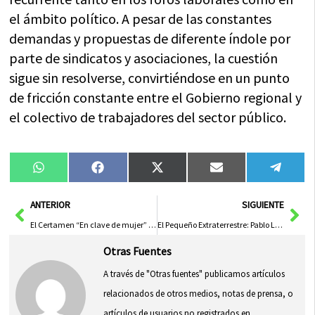
el ámbito político. A pesar de las constantes
demandas y propuestas de diferente índole por
parte de sindicatos y asociaciones, la cuestión
sigue sin resolverse, convirtiéndose en un punto
de fricción constante entre el Gobierno regional y
el colectivo de trabajadores del sector público.
Compartir
Compartir
Compartir
Compartir
Compa
WhatsApp
Facebook
X
Email
Tele
en
en
en
en
en
(Twitter)
Ant
Sig
ANTERIOR
SIGUIENTE
El Certamen “En clave de mujer” falla su VI edición y premia “La espera”, del valenciano Sergio Rocafort
El Pequeño Extraterrestre: Pablo López Lleva Alegría Eterna a Puertollano
Otras Fuentes
A través de "Otras fuentes" publicamos artículos
relacionados de otros medios, notas de prensa, o
artículos de usuarios no registrados en