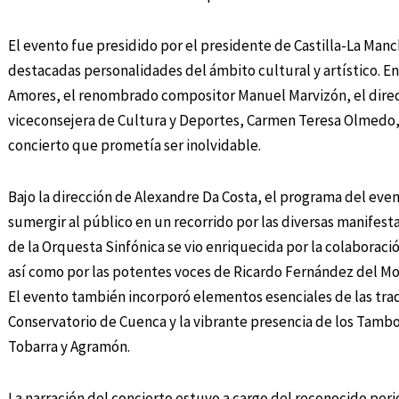
El evento fue presidido por el presidente de Castilla-La Manc
destacadas personalidades del ámbito cultural y artístico. E
Amores, el renombrado compositor Manuel Marvizón, el direct
viceconsejera de Cultura y Deportes, Carmen Teresa Olmedo, 
concierto que prometía ser inolvidable.
Bajo la dirección de Alexandre Da Costa, el programa del even
sumergir al público en un recorrido por las diversas manifest
de la Orquesta Sinfónica se vio enriquecida por la colaborac
así como por las potentes voces de Ricardo Fernández del Mo
El evento también incorporó elementos esenciales de las tradic
Conservatorio de Cuenca y la vibrante presencia de los Tamb
Tobarra y Agramón.
La narración del concierto estuvo a cargo del reconocido peri