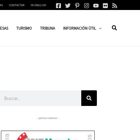
AS
CONTACTAR
IN ENGLISH
ESAS
TURISMO
TRIBUNA
INFORMACIÓN ÚTIL
Buscar
– patrocinadores –