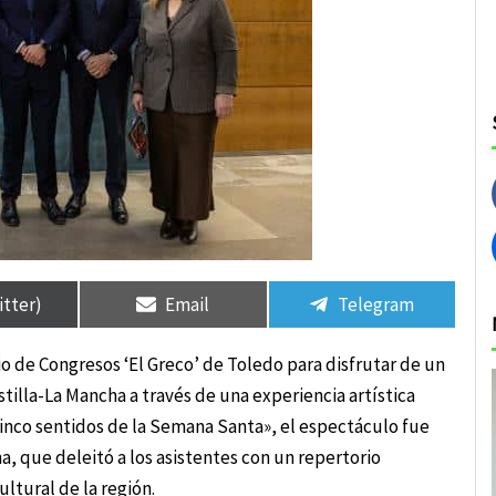
rtir
rtir
Compartir
Compartir
Compartir
Compartir
en
en
en
en
itter)
Email
Telegram
o de Congresos ‘El Greco’ de Toledo para disfrutar de un
illa-La Mancha a través de una experiencia artística
 cinco sentidos de la Semana Santa», el espectáculo fue
, que deleitó a los asistentes con un repertorio
ltural de la región.