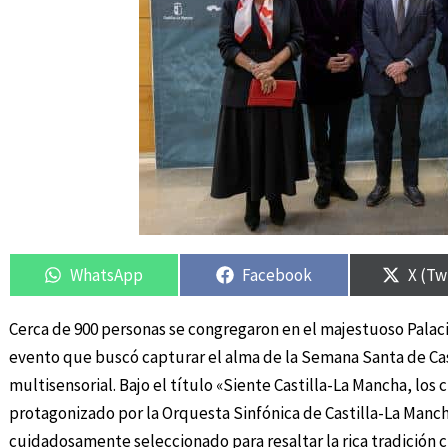
Compartir
Compartir
Compartir
Compartir
Compa
Compa
en
en
en
en
en
en
WhatsApp
Facebook
X (Tw
Cerca de 900 personas se congregaron en el majestuoso Palaci
evento que buscó capturar el alma de la Semana Santa de Cast
multisensorial. Bajo el título «Siente Castilla-La Mancha, los
protagonizado por la Orquesta Sinfónica de Castilla-La Mancha
cuidadosamente seleccionado para resaltar la rica tradición cu