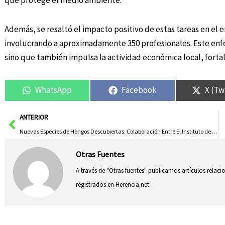
que protege el medio ambiente.
Además, se resaltó el impacto positivo de estas tareas en el
involucrando a aproximadamente 350 profesionales. Este enfo
sino que también impulsa la actividad económica local, forta
WhatsApp
Facebook
X (Tw
Ant
ANTERIOR
Nuevas Especies de Hongos Descubiertas: Colaboración Entre El Instituto de Estudios Albacetenses y Una Localidad Albaceteña
Otras Fuentes
A través de "Otras fuentes" publicamos artículos relac
registrados en Herencia.net