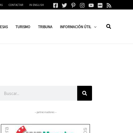
AS
CONTACTAR
IN ENGLISH
ESAS
TURISMO
TRIBUNA
INFORMACIÓN ÚTIL
Buscar
– patrocinadores –