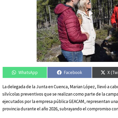
Compartir
Compartir
Compartir
Compartir
Compa
Compa
en
en
en
en
en
en
WhatsApp
Facebook
X (Tw
La delegada de la Junta en Cuenca, Marian López, llevó a cabo 
silvícolas preventivos que se realizan como parte de la campa
ejecutados por la empresa pública GEACAM, representan una inv
provincia durante el año 2026, subrayando el compromiso con 