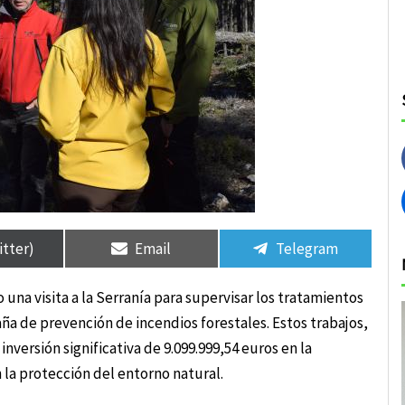
rtir
rtir
Compartir
Compartir
Compartir
Compartir
en
en
en
en
itter)
Email
Telegram
una visita a la Serranía para supervisar los tratamientos
ña de prevención de incendios forestales. Estos trabajos,
ersión significativa de 9.099.999,54 euros en la
la protección del entorno natural.