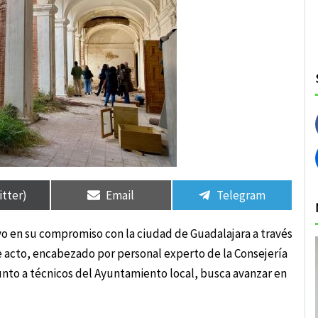
rtir
rtir
Compartir
Compartir
Compartir
Compartir
en
en
en
en
itter)
Email
Telegram
ivo en su compromiso con la ciudad de Guadalajara a través
ste acto, encabezado por personal experto de la Consejería
junto a técnicos del Ayuntamiento local, busca avanzar en