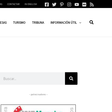
AS
CONTACTAR
IN ENGLISH
ESAS
TURISMO
TRIBUNA
INFORMACIÓN ÚTIL
Buscar
– patrocinadores –