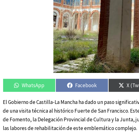
Compartir
Compartir
Compartir
Compartir
Compa
Compa
en
en
en
en
en
en
WhatsApp
Facebook
X (Tw
El Gobierno de Castilla-La Mancha ha dado un paso significat
de una visita técnica al histórico Fuerte de San Francisco. E
de Fomento, la Delegación Provincial de Cultura y la Junta, 
las labores de rehabilitación de este emblemático complejo.