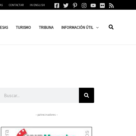
AS
CONTACTAR
IN ENGLISH
ESAS
TURISMO
TRIBUNA
INFORMACIÓN ÚTIL
Buscar
– patrocinadores –