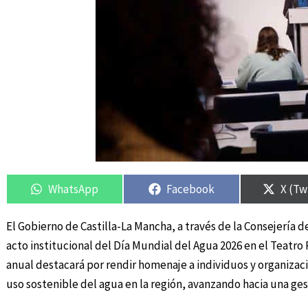
Compartir
Compartir
Compartir
Compartir
Compa
Compa
en
en
en
en
en
en
WhatsApp
Facebook
X (Tw
El Gobierno de Castilla-La Mancha, a través de la Consejería 
acto institucional del Día Mundial del Agua 2026 en el Teatr
anual destacará por rendir homenaje a individuos y organiza
uso sostenible del agua en la región, avanzando hacia una ges