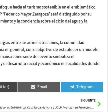
enfoque hacia el turismo sostenible en el emblemático
P ‘Federico Mayor Zaragoza’ será distinguido por su
iento y la conciencia sobre el ciclo del agua y la
nergias entre las administraciones, la comunidad
anía en general, con el objetivo de establecer un modelo
Almansa como sede del evento simboliza el
 el desarrollo social y económico en localidades donde
itter)
Email
Telegram
Sigui
SIGUIENTE
Colaboración Histórica: Castilla-La Mancha y UCLM Avanzan en Proyectos de Memoria Democrática 2025-2026