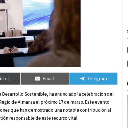
rtir
rtir
Compartir
Compartir
Compartir
Compartir
en
en
en
en
itter)
Email
Telegram
de Desarrollo Sostenible, ha anunciado la celebración del
o Regio de Almansa el próximo 17 de marzo. Este evento
ciones que han demostrado una notable contribución al
tión responsable de este recurso vital.