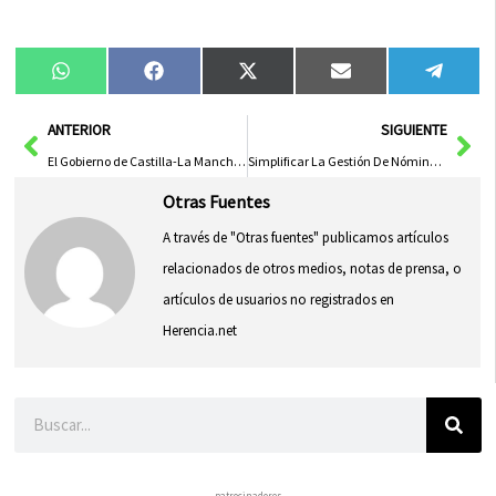
Compartir
Compartir
Compartir
Compartir
Compa
WhatsApp
Facebook
X
Email
Tele
en
en
en
en
en
(Twitter)
Ant
Sig
ANTERIOR
SIGUIENTE
El Gobierno de Castilla-La Mancha Garantiza la Protección de los Servicios Públicos Frente a Crisis Anteriores
Simplificar La Gestión De Nóminas Y Recursos Humanos Para Maximizar Eficiencia Y Control
Otras Fuentes
A través de "Otras fuentes" publicamos artículos
relacionados de otros medios, notas de prensa, o
artículos de usuarios no registrados en
Herencia.net
Buscar
– patrocinadores –