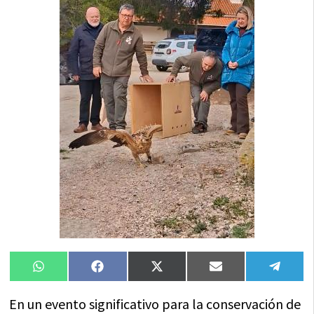
Compartir
Compartir
Compartir
Compartir
Compa
WhatsApp
Facebook
X
Email
Tele
en
en
en
en
en
(Twitter)
En un evento significativo para la conservación de