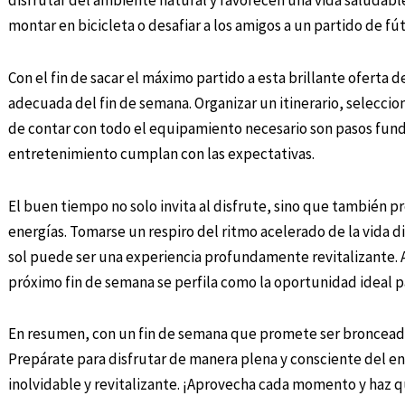
disfrutar del ambiente natural y favorecen una vida saludable
montar en bicicleta o desafiar a los amigos a un partido de fút
Con el fin de sacar el máximo partido a esta brillante oferta de
adecuada del fin de semana. Organizar un itinerario, seleccio
de contar con todo el equipamiento necesario son pasos funda
entretenimiento cumplan con las expectativas.
El buen tiempo no solo invita al disfrute, sino que también 
energías. Tomarse un respiro del ritmo acelerado de la vida diar
sol puede ser una experiencia profundamente revitalizante. As
próximo fin de semana se perfila como la oportunidad ideal p
En resumen, con un fin de semana que promete ser bronceado 
Prepárate para disfrutar de manera plena y consciente del en
inolvidable y revitalizante. ¡Aprovecha cada momento y haz 