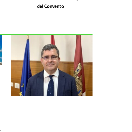
del Convento
l