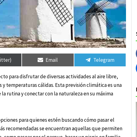
rtir
rtir
Compartir
Compartir
Compartir
Compartir
en
en
en
en
itter)
Email
Telegram
o para disfrutar de diversas actividades al aire libre,
 y temperaturas cálidas. Esta previsión climática es una
 la rutina y conectar con la naturaleza en su máxima
 opciones para quienes estén buscando cómo pasar el
s más recomendadas se encuentran aquellas que permiten