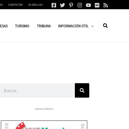
AS
CONTACTAR
IN ENGLISH
ESAS
TURISMO
TRIBUNA
INFORMACIÓN ÚTIL
Buscar
– patrocinadores –