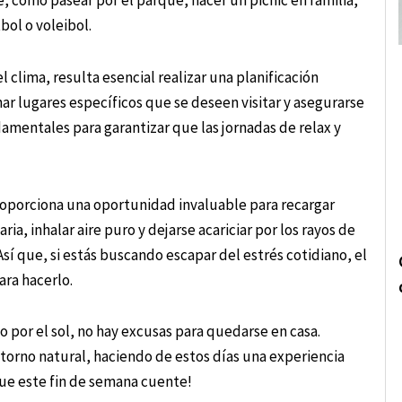
, como pasear por el parque, hacer un picnic en familia,
bol o voleibol.
l clima, resulta esencial realizar una planificación
nar lugares específicos que se deseen visitar y asegurarse
mentales para garantizar que las jornadas de relax y
proporciona una oportunidad invaluable para recargar
ia, inhalar aire puro y dejarse acariciar por los rayos de
í que, si estás buscando escapar del estrés cotidiano, el
ara hacerlo.
por el sol, no hay excusas para quedarse en casa.
torno natural, haciendo de estos días una experiencia
que este fin de semana cuente!