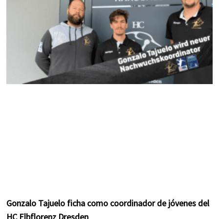
m
t
Gonzalo Tajuelo ficha como coordinador de jóvenes del
HC Elbflorenz Dresden