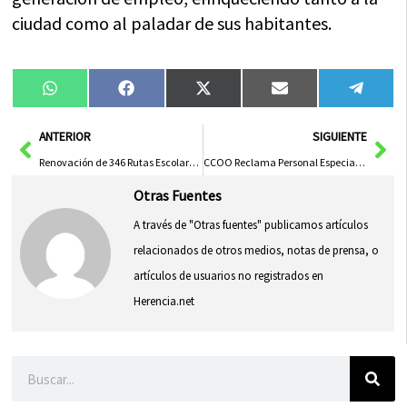
ciudad como al paladar de sus habitantes.
Compartir
Compartir
Compartir
Compartir
Compa
WhatsApp
Facebook
X
Email
Tele
en
en
en
en
en
(Twitter)
Ant
Sig
ANTERIOR
SIGUIENTE
Renovación de 346 Rutas Escolares y Ampliación de Ayudas en Transporte para Centros de Educación Especial Concertados
CCOO Reclama Personal Especializado para Necesidades Educativas en el Martínez Parra
Otras Fuentes
A través de "Otras fuentes" publicamos artículos
relacionados de otros medios, notas de prensa, o
artículos de usuarios no registrados en
Herencia.net
Buscar