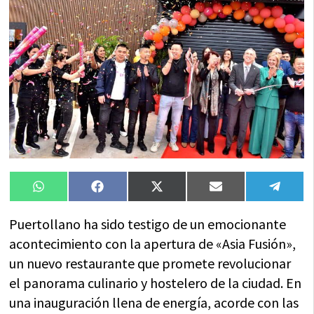
Compartir
Compartir
Compartir
Compartir
Compa
WhatsApp
Facebook
X
Email
Tele
en
en
en
en
en
(Twitter)
Puertollano ha sido testigo de un emocionante
acontecimiento con la apertura de «Asia Fusión»,
un nuevo restaurante que promete revolucionar
el panorama culinario y hostelero de la ciudad. En
una inauguración llena de energía, acorde con las