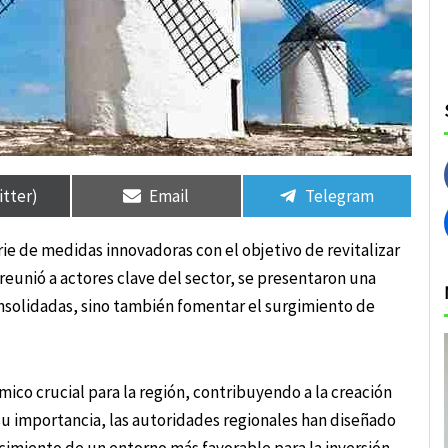
rtir
rtir
Compartir
Compartir
Compartir
Compartir
en
en
en
en
itter)
Email
Telegram
ie de medidas innovadoras con el objetivo de revitalizar
 reunió a actores clave del sector, se presentaron una
nsolidadas, sino también fomentar el surgimiento de
ico crucial para la región, contribuyendo a la creación
su importancia, las autoridades regionales han diseñado