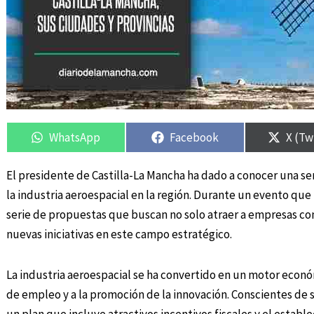
Compartir
Compartir
Compartir
Compartir
Compa
Compa
en
en
en
en
en
en
WhatsApp
Facebook
X (Tw
El presidente de Castilla-La Mancha ha dado a conocer una ser
la industria aeroespacial en la región. Durante un evento que
serie de propuestas que buscan no solo atraer a empresas co
nuevas iniciativas en este campo estratégico.
La industria aeroespacial se ha convertido en un motor económ
de empleo y a la promoción de la innovación. Conscientes de 