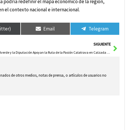
a podría redefinir el mapa económico de la región,
n el contexto nacional e internacional.
itter)
Email
Telegram
Sigui
SIGUIENTE
Valverde y la Diputación Apoyan la Ruta de la Pasión Calatrava en Calzada Durante la Presentación del Cartel
ionados de otros medios, notas de prensa, o artículos de usuarios no