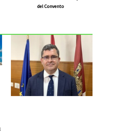
del Convento
l