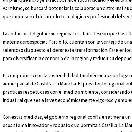
un plan que incluye atractivos incentivos fiscales y el establ
Asimismo, se buscará potenciar la colaboración entre instituc
que impulsen el desarrollo tecnológico y profesional del sect
La ambición del gobierno regional es clara: desean que Castil
materia aeroespacial. Para ello, cuentan con la ventaja de un
talentoso dispuesto a liderar esta transformación. Este enf
para diversificar la economía de la región y reducir su depend
El compromiso con la sostenibilidad también ocupa un lugar d
aeroespacial de Castilla-La Mancha. El presidente regional en
prácticas respetuosas con el medio ambiente, considerando 
industrial que sea a la vez económicamente vigoroso y ambi
Con estas medidas, el gobierno regional confía en atraer a 
ecosistema innovador y robusto que permita a Castilla-La Man