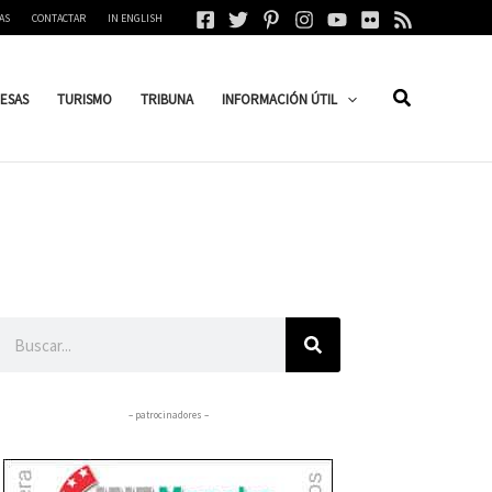
AS
CONTACTAR
IN ENGLISH
ESAS
TURISMO
TRIBUNA
INFORMACIÓN ÚTIL
Buscar
– patrocinadores –