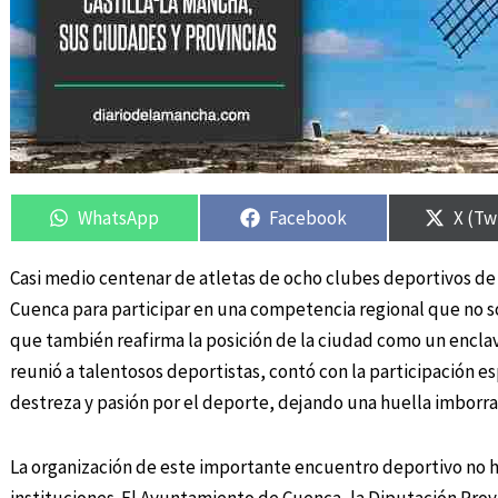
Compartir
Compartir
Compartir
Compartir
Compa
Compa
en
en
en
en
en
en
WhatsApp
Facebook
X (Tw
Casi medio centenar de atletas de ocho clubes deportivos de 
Cuenca para participar en una competencia regional que no so
que también reafirma la posición de la ciudad como un encla
reunió a talentosos deportistas, contó con la participación e
destreza y pasión por el deporte, dejando una huella imborrab
La organización de este importante encuentro deportivo no hu