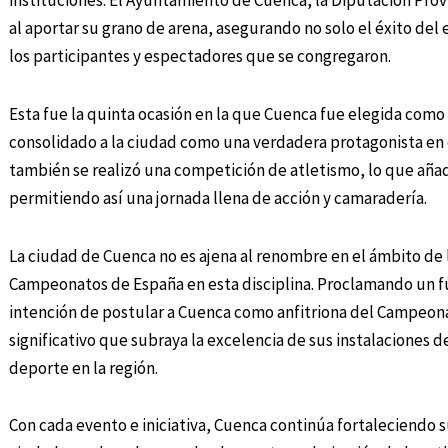
instituciones. El Ayuntamiento de Cuenca, la Diputación Prov
al aportar su grano de arena, asegurando no solo el éxito del 
los participantes y espectadores que se congregaron.
Esta fue la quinta ocasión en la que Cuenca fue elegida com
consolidado a la ciudad como una verdadera protagonista en e
también se realizó una competición de atletismo, lo que añad
permitiendo así una jornada llena de acción y camaradería.
La ciudad de Cuenca no es ajena al renombre en el ámbito de 
Campeonatos de España en esta disciplina. Proclamando un f
intención de postular a Cuenca como anfitriona del Campeon
significativo que subraya la excelencia de sus instalaciones d
deporte en la región.
Con cada evento e iniciativa, Cuenca continúa fortaleciendo 