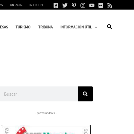
AS
CONTACTAR
IN ENGLISH
ESAS
TURISMO
TRIBUNA
INFORMACIÓN ÚTIL
Buscar
– patrocinadores –