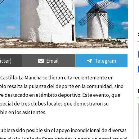
rtir
rtir
Compartir
Compartir
Compartir
Compartir
en
en
en
en
itter)
Email
Telegram
Castilla-La Mancha se dieron cita recientemente en
lo resalta la pujanza del deporte en la comunidad, sino
ve destacado en el ámbito deportivo. Este evento, que
special de tres clubes locales que demostraron su
le en los asistentes.
biera sido posible sin el apoyo incondicional de diversas