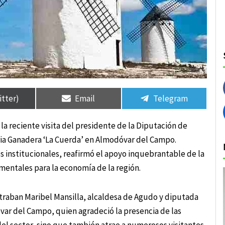
rtir
rtir
Compartir
Compartir
Compartir
Compartir
en
en
en
en
itter)
Email
Telegram
 la reciente visita del presidente de la Diputación de
eria Ganadera ‘La Cuerda’ en Almodóvar del Campo.
institucionales, reafirmó el apoyo inquebrantable de la
mentales para la economía de la región.
ontraban Maribel Mansilla, alcaldesa de Agudo y diputada
var del Campo, quien agradeció la presencia de las