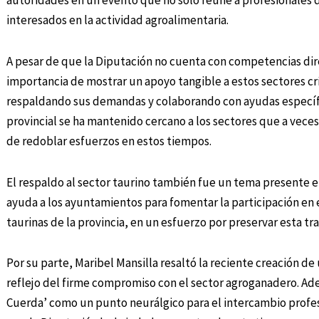
autoridades en un evento que no solo reúne a profesionales d
interesados en la actividad agroalimentaria.
A pesar de que la Diputación no cuenta con competencias dire
importancia de mostrar un apoyo tangible a estos sectores crí
respaldando sus demandas y colaborando con ayudas específi
provincial se ha mantenido cercano a los sectores que a vece
de redoblar esfuerzos en estos tiempos.
El respaldo al sector taurino también fue un tema presente en
ayuda a los ayuntamientos para fomentar la participación en e
taurinas de la provincia, en un esfuerzo por preservar esta tra
Por su parte, Maribel Mansilla resaltó la reciente creación de
reflejo del firme compromiso con el sector agroganadero. Ade
Cuerda’ como un punto neurálgico para el intercambio profesi