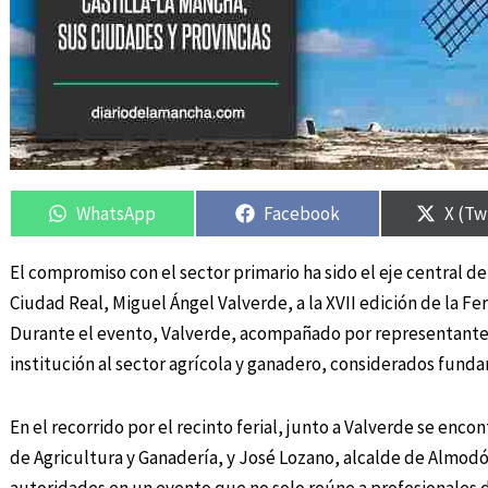
Compartir
Compartir
Compartir
Compartir
Compa
Compa
en
en
en
en
en
en
WhatsApp
Facebook
X (Tw
El compromiso con el sector primario ha sido el eje central de
Ciudad Real, Miguel Ángel Valverde, a la XVII edición de la F
Durante el evento, Valverde, acompañado por representantes 
institución al sector agrícola y ganadero, considerados funda
En el recorrido por el recinto ferial, junto a Valverde se enc
de Agricultura y Ganadería, y José Lozano, alcalde de Almodó