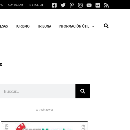
AS
CONTACTAR
IN ENGLISH
ESAS
TURISMO
TRIBUNA
INFORMACIÓN ÚTIL
po
Buscar
– patrocinadores –