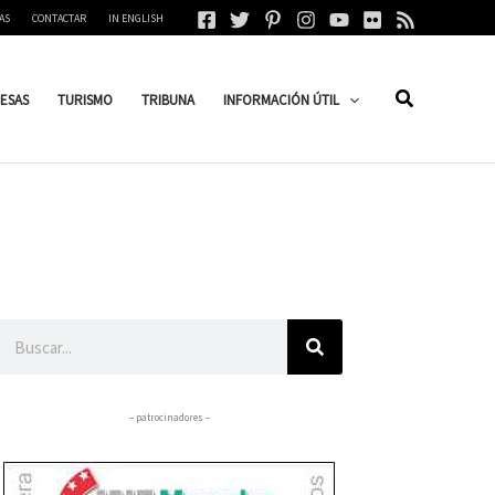
AS
CONTACTAR
IN ENGLISH
ESAS
TURISMO
TRIBUNA
INFORMACIÓN ÚTIL
Buscar
– patrocinadores –