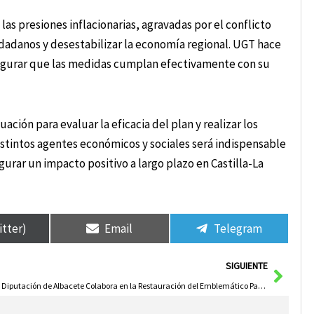
s presiones inflacionarias, agravadas por el conflicto
udadanos y desestabilizar la economía regional. UGT hace
asegurar que las medidas cumplan efectivamente con su
ación para evaluar la eficacia del plan y realizar los
distintos agentes económicos y sociales será indispensable
rar un impacto positivo a largo plazo en Castilla-La
itter)
Email
Telegram
Sigui
SIGUIENTE
La Diputación de Albacete Colabora en la Restauración del Emblemático Paso de ‘La Borriquilla’ para la Semana Santa de La Roda.