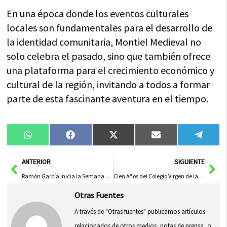
En una época donde los eventos culturales
locales son fundamentales para el desarrollo de
la identidad comunitaria, Montiel Medieval no
solo celebra el pasado, sino que también ofrece
una plataforma para el crecimiento económico y
cultural de la región, invitando a todos a formar
parte de esta fascinante aventura en el tiempo.
Compartir
Compartir
Compartir
Compartir
Compa
WhatsApp
Facebook
X
Email
Tele
en
en
en
en
en
(Twitter)
Ant
Sig
ANTERIOR
SIGUIENTE
Ramón García Inicia la Semana Santa de Hellín con su Pregón Mientras Cabañero Destaca la Tradición del Tambor y la Historia Local
Cien Años del Colegio Virgen de la Caridad: Un Modelo de Formación Ejemplar
Otras Fuentes
A través de "Otras fuentes" publicamos artículos
relacionados de otros medios, notas de prensa, o