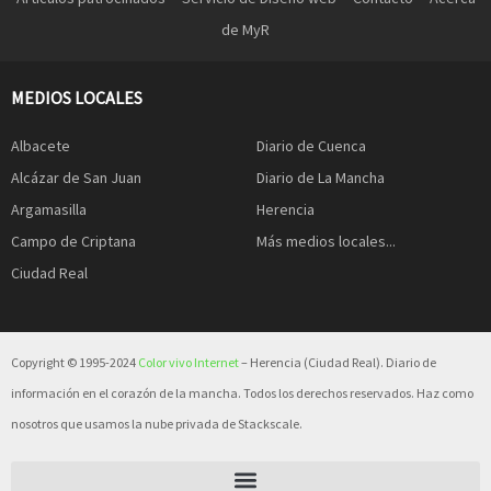
de MyR
MEDIOS LOCALES
Albacete
Diario de Cuenca
Alcázar de San Juan
Diario de La Mancha
Argamasilla
Herencia
Campo de Criptana
Más medios locales...
Ciudad Real
Copyright © 1995-2024
Color vivo Internet
– Herencia (Ciudad Real). Diario de
información en el corazón de la mancha. Todos los derechos reservados. Haz como
nosotros que usamos la nube privada de Stackscale.