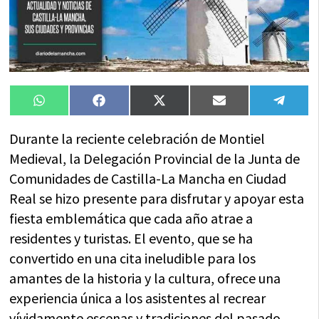
Compartir
Compartir
Compartir
Compartir
Compa
WhatsApp
Facebook
X
Email
Tele
en
en
en
en
en
(Twitter)
Durante la reciente celebración de Montiel
Medieval, la Delegación Provincial de la Junta de
Comunidades de Castilla-La Mancha en Ciudad
Real se hizo presente para disfrutar y apoyar esta
fiesta emblemática que cada año atrae a
residentes y turistas. El evento, que se ha
convertido en una cita ineludible para los
amantes de la historia y la cultura, ofrece una
experiencia única a los asistentes al recrear
vívidamente escenas y tradiciones del pasado.