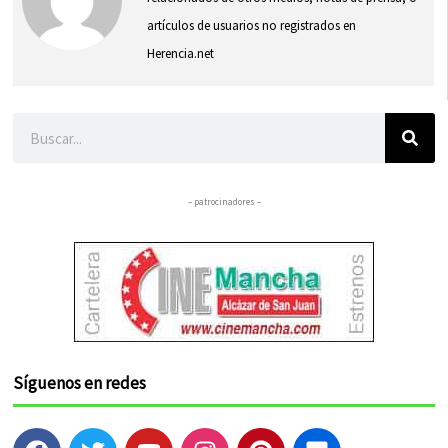
artículos de usuarios no registrados en
Herencia.net
Buscar
– patrocinadores –
Síguenos en redes
F
T
Y
I
P
F