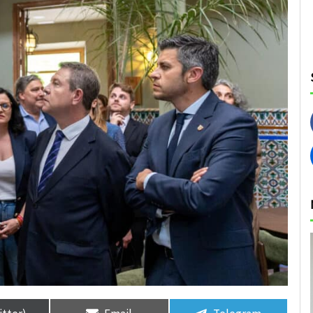
rtir
rtir
Compartir
Compartir
Compartir
Compartir
en
en
en
en