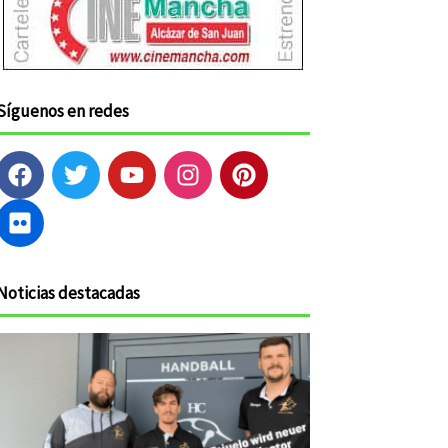
Síguenos en redes
F
F
T
Y
I
P
a
l
w
o
n
i
c
i
i
u
s
n
e
c
t
t
t
t
b
k
t
u
a
e
o
r
e
b
g
r
Noticias destacadas
o
r
e
r
e
k
a
s
m
t