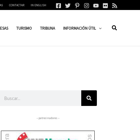
AS
CONTACTAR
IN ENGLISH
ESAS
TURISMO
TRIBUNA
INFORMACIÓN ÚTIL
Buscar
– patrocinadores –