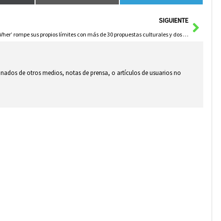
Sigui
SIGUIENTE
‘ViVher’ rompe sus propios límites con más de 30 propuestas culturales y dos citas inéditas que marcarán un verano histórico en Herencia
ionados de otros medios, notas de prensa, o artículos de usuarios no