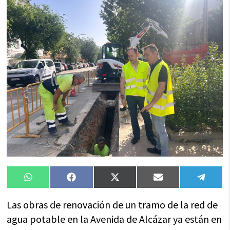
Compartir
Compartir
Compartir
Compartir
Compa
WhatsApp
Facebook
X
Email
Tele
en
en
en
en
en
(Twitter)
Las obras de renovación de un tramo de la red de
agua potable en la Avenida de Alcázar ya están en