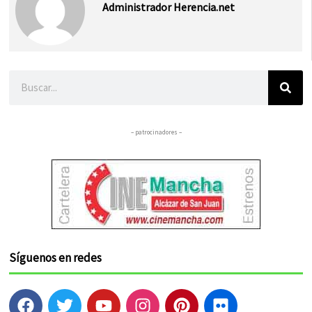
Administrador Herencia.net
Buscar
– patrocinadores –
Síguenos en redes
F
T
Y
I
P
F