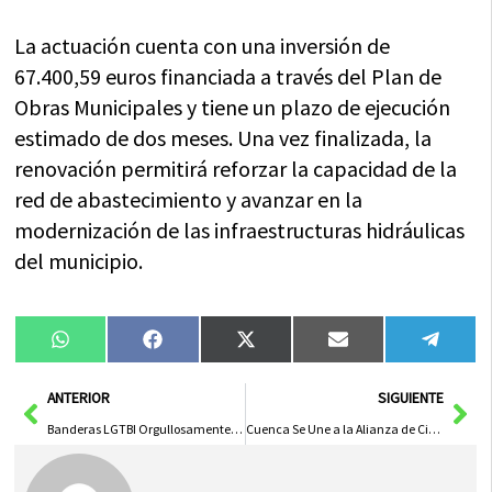
La actuación cuenta con una inversión de
67.400,59 euros financiada a través del Plan de
Obras Municipales y tiene un plazo de ejecución
estimado de dos meses. Una vez finalizada, la
renovación permitirá reforzar la capacidad de la
red de abastecimiento y avanzar en la
modernización de las infraestructuras hidráulicas
del municipio.
Compartir
Compartir
Compartir
Compartir
Compa
WhatsApp
Facebook
X
Email
Tele
en
en
en
en
en
(Twitter)
Ant
Sig
ANTERIOR
SIGUIENTE
Banderas LGTBI Orgullosamente Ondean en Sedes de UGT en Castilla-La Mancha
Cuenca Se Une a la Alianza de Ciudades Contra la Obesidad: Firma del Alcalde Darío Dolz