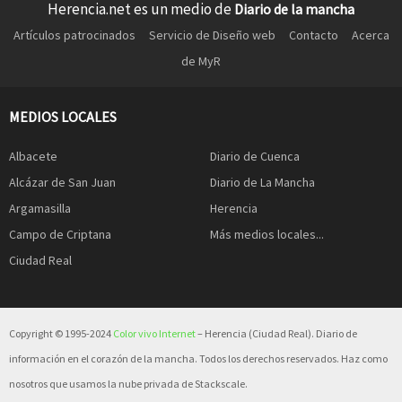
Herencia.net es un medio de
Diario de la mancha
Artículos patrocinados
Servicio de Diseño web
Contacto
Acerca
de MyR
MEDIOS LOCALES
Albacete
Diario de Cuenca
Alcázar de San Juan
Diario de La Mancha
Argamasilla
Herencia
Campo de Criptana
Más medios locales...
Ciudad Real
Copyright © 1995-2024
Color vivo Internet
– Herencia (Ciudad Real). Diario de
información en el corazón de la mancha. Todos los derechos reservados. Haz como
nosotros que usamos la nube privada de Stackscale.